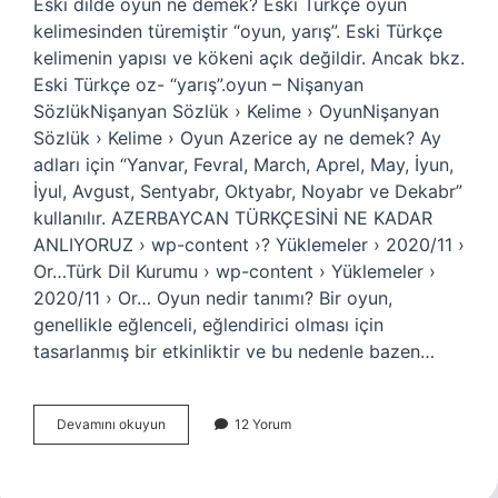
Eski dilde oyun ne demek? Eski Türkçe oyun
kelimesinden türemiştir “oyun, yarış”. Eski Türkçe
kelimenin yapısı ve kökeni açık değildir. Ancak bkz.
Eski Türkçe oz- “yarış”.oyun – Nişanyan
SözlükNişanyan Sözlük › Kelime › OyunNişanyan
Sözlük › Kelime › Oyun Azerice ay ne demek? Ay
adları için “Yanvar, Fevral, March, Aprel, May, İyun,
İyul, Avgust, Sentyabr, Oktyabr, Noyabr ve Dekabr”
kullanılır. AZERBAYCAN TÜRKÇESİNİ NE KADAR
ANLIYORUZ › wp-content ›? Yüklemeler › 2020/11 ›
Or…Türk Dil Kurumu › wp-content › Yüklemeler ›
2020/11 › Or… Oyun nedir tanımı? Bir oyun,
genellikle eğlenceli, eğlendirici olması için
tasarlanmış bir etkinliktir ve bu nedenle bazen…
Azerice
Devamını okuyun
12 Yorum
Oyun
Ne
Demek