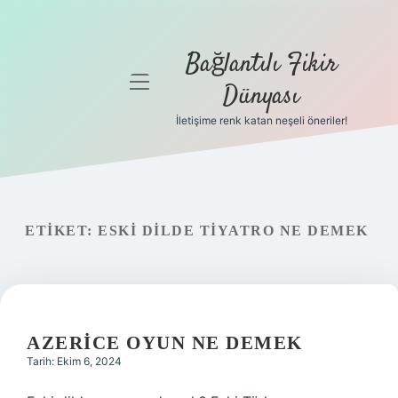
Bağlantılı Fikir
menüyü
Dünyası
aç
İletişime renk katan neşeli öneriler!
Anasayfa
Gizlilik
Politikası
ETIKET:
ESKI DILDE TIYATRO NE DEMEK
Yasal Uyarı
Hakkımızda
AZERICE OYUN NE DEMEK
Tarih: Ekim 6, 2024