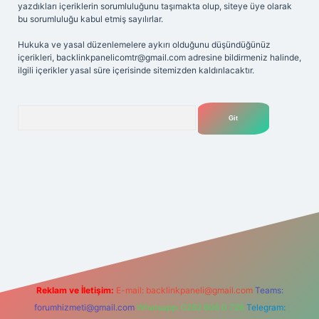
yazdıkları içeriklerin sorumluluğunu taşımakta olup, siteye üye olarak
bu sorumluluğu kabul etmiş sayılırlar.
Hukuka ve yasal düzenlemelere aykırı olduğunu düşündüğünüz
içerikleri,
backlinkpanelicomtr@gmail.com
adresine bildirmeniz halinde,
ilgili içerikler yasal süre içerisinde sitemizden kaldırılacaktır.
Arama
iriş adresi
Reklam ve İletişim:
E-mail:
backlinkpaneli@gmail.com
Teams:
forumhizmeti@gmail.com
Whatsapp: 0262 606 0 726
Telegram: