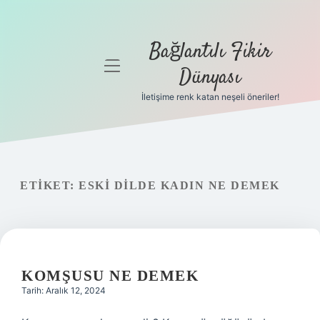
Bağlantılı Fikir
menüyü
Dünyası
aç
İletişime renk katan neşeli öneriler!
Anasayfa
Gizlilik
Politikası
ETIKET:
ESKI DILDE KADIN NE DEMEK
Yasal Uyarı
Hakkımızda
KOMŞUSU NE DEMEK
Tarih: Aralık 12, 2024