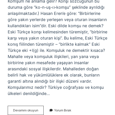
Komşum ne anlama gelir? Konşı sözcüğünün bu
duruma göre “ko-n-uş-ı>komşu” şeklinde ayrıldığı
anlaşılmaktadır.) Hasan Eren’e göre: “Birbirlerine
göre yakın yerlerde yerleşen veya oturan insanların
kullandıkları isim”dir. Eski dilde komşu ne demek?
Eski Türkçe konşı kelimesinden türemiştir, “birbirine
karşı veya yakın oturan kişi”. Bu kelime, Eski Türkçe
konış fiilinden türemiştir – “birlikte kalmak” Eski
Türkçe eki +I(g) ile. Komşuluk ne demektir kısaca?
Mahalle veya komşuluk ilişkileri, yan yana veya
birbirine yakın mesafede yaşayan insanlar
arasındaki sosyal ilişkilerdir. Mahalleden doğan
belirli hak ve yükümlülüklere ek olarak, bunların
garanti altına alındığı bir ilişki düzeni vardır.
Komşularımız nedir? Türkiye coğrafyası ve komşu
ülkeleri denildiğinde…
Komşusu
Devamını okuyun
Yorum Bırak
Ne