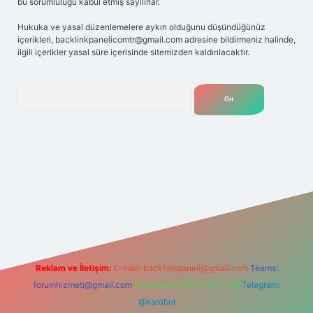
bu sorumluluğu kabul etmiş sayılırlar.
Hukuka ve yasal düzenlemelere aykırı olduğunu düşündüğünüz
içerikleri,
backlinkpanelicomtr@gmail.com
adresine bildirmeniz halinde,
ilgili içerikler yasal süre içerisinde sitemizden kaldırılacaktır.
Arama
riş adresi
Reklam ve İletişim:
E-mail:
backlinkpaneli@gmail.com
Teams:
forumhizmeti@gmail.com
Whatsapp: 0262 606 0 726
Telegram:
@karabul