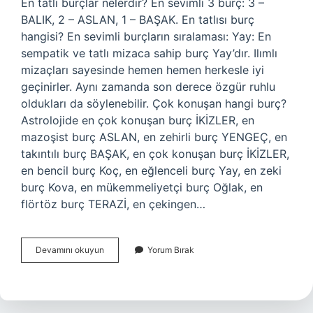
En tatlı burçlar nelerdir? En sevimli 3 burç: 3 –
BALIK, 2 – ASLAN, 1 – BAŞAK. En tatlısı burç
hangisi? En sevimli burçların sıralaması: Yay: En
sempatik ve tatlı mizaca sahip burç Yay’dır. Ilımlı
mizaçları sayesinde hemen hemen herkesle iyi
geçinirler. Aynı zamanda son derece özgür ruhlu
oldukları da söylenebilir. Çok konuşan hangi burç?
Astrolojide en çok konuşan burç İKİZLER, en
mazoşist burç ASLAN, en zehirli burç YENGEÇ, en
takıntılı burç BAŞAK, en çok konuşan burç İKİZLER,
en bencil burç Koç, en eğlenceli burç Yay, en zeki
burç Kova, en mükemmeliyetçi burç Oğlak, en
flörtöz burç TERAZİ, en çekingen…
En
Devamını okuyun
Yorum Bırak
Tatlı
Burçlar
Hangisi