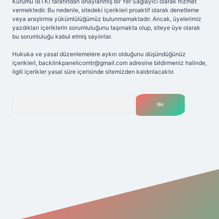
Kurumu (BTK) tarafından onaylanmış bir Yer Sağlayıcı olarak hizmet
vermektedir. Bu nedenle, sitedeki içerikleri proaktif olarak denetleme
veya araştırma yükümlülüğümüz bulunmamaktadır. Ancak, üyelerimiz
yazdıkları içeriklerin sorumluluğunu taşımakta olup, siteye üye olarak
bu sorumluluğu kabul etmiş sayılırlar.
Hukuka ve yasal düzenlemelere aykırı olduğunu düşündüğünüz
içerikleri,
backlinkpanelicomtr@gmail.com
adresine bildirmeniz halinde,
ilgili içerikler yasal süre içerisinde sitemizden kaldırılacaktır.
Arama
riş adresi