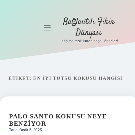
Bağlantılı Fikir
menüyü
Dünyası
aç
İletişime renk katan neşeli öneriler!
Anasayfa
Gizlilik
Politikası
ETIKET:
EN IYI TÜTSÜ KOKUSU HANGISI
Yasal Uyarı
Hakkımızda
PALO SANTO KOKUSU NEYE
BENZIYOR
Tarih: Ocak 5, 2025