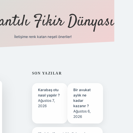
antılı Fikir Dünyası
İletişime renk katan neşeli öneriler!
ilbet yeni giriş adresi
SIDEBAR
SON YAZILAR
Karabaş otu
Bir avukat
nasıl yapılır ?
aylık ne
Ağustos 7,
kadar
2026
kazanır ?
Ağustos 6,
2026