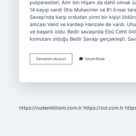
putperestleri, Amr bin Hişam da dahil olmak üz
14 kayıp verdi (6’sı Muhacirler ve 8’i Ensar tar
Savaşı’nda karşı ordudan yirmi bir kişiyi öldü
amcası Velid ve kardeşi Hanzale de vardı. Uhu
ve başarılı oldu. Bedir savaşında Ebû Cehil öl
komutanı olduğu Bedir Savaşı gerçekleşti. S
Bedirde
Devamını okuyun
Yorum Bırak
Hangi
Müşrikler
Öldü
https://nudembilisim.com.tr
https://zut.com.tr
http