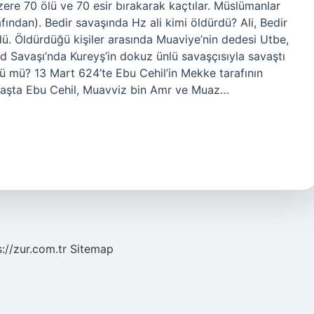
ere 70 ölü ve 70 esir bırakarak kaçtılar. Müslümanlar
afından). Bedir savaşında Hz ali kimi öldürdü? Ali, Bedir
rdü. Öldürdüğü kişiler arasında Muaviye’nin dedesi Utbe,
d Savaşı’nda Kureyş’in dokuz ünlü savaşçısıyla savaştı
dü mü? 13 Mart 624’te Ebu Cehil’in Mekke tarafının
avaşta Ebu Cehil, Muavviz bin Amr ve Muaz…
s://zur.com.tr
Sitemap