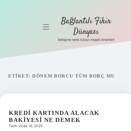
Bağlantılı Fikir
menüyü
Dünyası
aç
İletişime renk katan neşeli öneriler!
Anasayfa
Gizlilik
Politikası
ETIKET:
DÖNEM BORCU TÜM BORÇ MU
Yasal Uyarı
Hakkımızda
KREDI KARTINDA ALACAK
BAKIYESI NE DEMEK
Tarih: Ocak 19, 2025