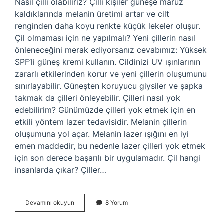
Nasıl çilli olabiliriz? Çilli kişiler güneşe maruz
kaldıklarında melanin üretimi artar ve cilt
renginden daha koyu renkte küçük lekeler oluşur.
Çil olmaması için ne yapılmalı? Yeni çillerin nasıl
önleneceğini merak ediyorsanız cevabımız: Yüksek
SPF’li güneş kremi kullanın. Cildinizi UV ışınlarının
zararlı etkilerinden korur ve yeni çillerin oluşumunu
sınırlayabilir. Güneşten koruyucu giysiler ve şapka
takmak da çilleri önleyebilir. Çilleri nasıl yok
edebilirim? Günümüzde çilleri yok etmek için en
etkili yöntem lazer tedavisidir. Melanin çillerin
oluşumuna yol açar. Melanin lazer ışığını en iyi
emen maddedir, bu nedenle lazer çilleri yok etmek
için son derece başarılı bir uygulamadır. Çil hangi
insanlarda çıkar? Çiller…
Nasıl
Devamını okuyun
8 Yorum
Çilimiz
Olur