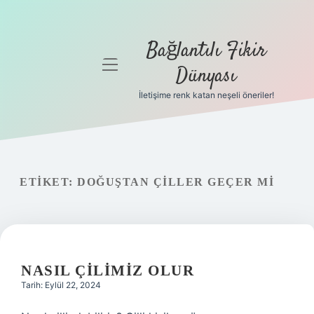
Bağlantılı Fikir
menüyü
Dünyası
aç
İletişime renk katan neşeli öneriler!
Anasayfa
Gizlilik
Politikası
ETIKET:
DOĞUŞTAN ÇILLER GEÇER MI
Yasal Uyarı
Hakkımızda
NASIL ÇILIMIZ OLUR
Tarih: Eylül 22, 2024