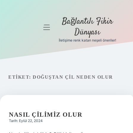
Bağlantılı Fikir
menüyü
Dünyası
aç
İletişime renk katan neşeli öneriler!
Anasayfa
Gizlilik
Politikası
ETIKET:
DOĞUŞTAN ÇIL NEDEN OLUR
Yasal Uyarı
Hakkımızda
NASIL ÇILIMIZ OLUR
Tarih: Eylül 22, 2024