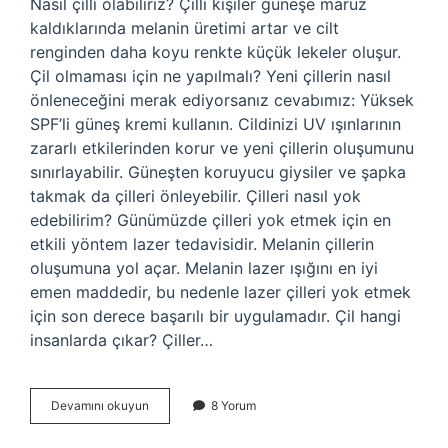
Nasıl çilli olabiliriz? Çilli kişiler güneşe maruz
kaldıklarında melanin üretimi artar ve cilt
renginden daha koyu renkte küçük lekeler oluşur.
Çil olmaması için ne yapılmalı? Yeni çillerin nasıl
önleneceğini merak ediyorsanız cevabımız: Yüksek
SPF’li güneş kremi kullanın. Cildinizi UV ışınlarının
zararlı etkilerinden korur ve yeni çillerin oluşumunu
sınırlayabilir. Güneşten koruyucu giysiler ve şapka
takmak da çilleri önleyebilir. Çilleri nasıl yok
edebilirim? Günümüzde çilleri yok etmek için en
etkili yöntem lazer tedavisidir. Melanin çillerin
oluşumuna yol açar. Melanin lazer ışığını en iyi
emen maddedir, bu nedenle lazer çilleri yok etmek
için son derece başarılı bir uygulamadır. Çil hangi
insanlarda çıkar? Çiller…
Nasıl
Devamını okuyun
8 Yorum
Çilimiz
Olur