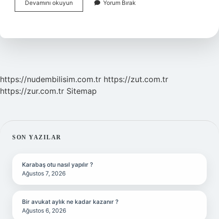
Diş
Devamını okuyun
Yorum Bırak
Çekildikten
Sonra
Parça
Kalırsa
Ne
Olur
https://nudembilisim.com.tr
https://zut.com.tr
https://zur.com.tr
Sitemap
SIDEBAR
SON YAZILAR
Karabaş otu nasıl yapılır ?
Ağustos 7, 2026
Bir avukat aylık ne kadar kazanır ?
Ağustos 6, 2026