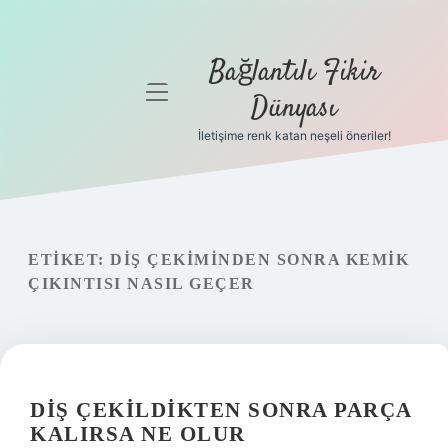
Bağlantılı Fikir
menüyü
Dünyası
aç
İletişime renk katan neşeli öneriler!
Anasayfa
Gizlilik
Politikası
ETIKET:
DIŞ ÇEKIMINDEN SONRA KEMIK
Yasal Uyarı
ÇIKINTISI NASIL GEÇER
Hakkımızda
DIŞ ÇEKILDIKTEN SONRA PARÇA
KALIRSA NE OLUR