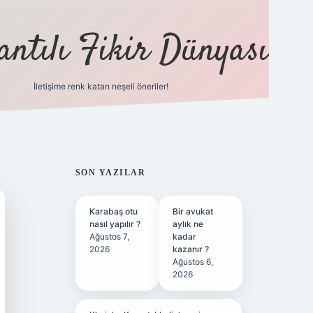
antılı Fikir Dünyası
İletişime renk katan neşeli öneriler!
ilbet yeni giriş adresi
SIDEBAR
SON YAZILAR
Karabaş otu
Bir avukat
nasıl yapılır ?
aylık ne
Ağustos 7,
kadar
2026
kazanır ?
Ağustos 6,
2026