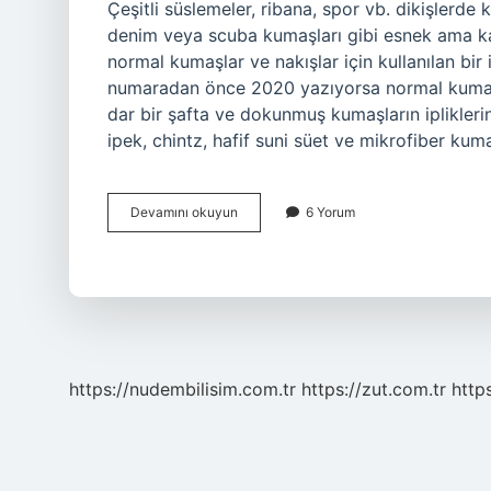
Çeşitli süslemeler, ribana, spor vb. dikişlerde ku
denim veya scuba kumaşları gibi esnek ama kalı
normal kumaşlar ve nakışlar için kullanılan bir 
numaradan önce 2020 yazıyorsa normal kumaşla
dar bir şafta ve dokunmuş kumaşların ipliklerin
ipek, chintz, hafif suni süet ve mikrofiber kum
Çift
Devamını okuyun
6 Yorum
Iğne
Kaç
Numara
https://nudembilisim.com.tr
https://zut.com.tr
http