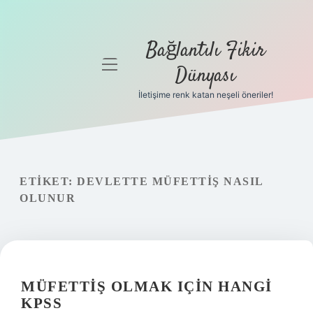
Bağlantılı Fikir
menüyü
Dünyası
aç
İletişime renk katan neşeli öneriler!
Anasayfa
Gizlilik
Politikası
ETIKET:
DEVLETTE MÜFETTIŞ NASIL
Yasal Uyarı
OLUNUR
Hakkımızda
MÜFETTIŞ OLMAK IÇIN HANGI
KPSS