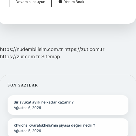
Müfettiş
Devamını okuyun
Yorum Bırak
Olmak
Için
Hangi
Kpss
https://nudembilisim.com.tr
https://zut.com.tr
https://zur.com.tr
Sitemap
SIDEBAR
SON YAZILAR
Bir avukat aylık ne kadar kazanır ?
Ağustos 6, 2026
Khvicha Kvaratskhelia’nın piyasa değeri nedir ?
Ağustos 5, 2026