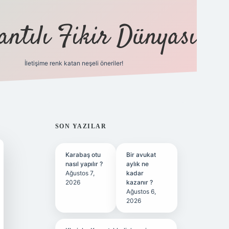
antılı Fikir Dünyası
İletişime renk katan neşeli öneriler!
ilbet yeni giriş adresi
SIDEBAR
SON YAZILAR
Karabaş otu
Bir avukat
nasıl yapılır ?
aylık ne
Ağustos 7,
kadar
2026
kazanır ?
Ağustos 6,
2026