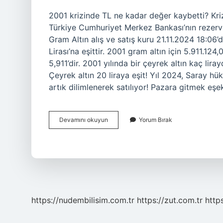
2001 krizinde TL ne kadar değer kaybetti? Kri
Türkiye Cumhuriyet Merkez Bankası’nın rezervl
Gram Altın alış ve satış kuru 21.11.2024 18:06’
Lirası’na eşittir. 2001 gram altın için 5.911.124
5,911’dir. 2001 yılında bir çeyrek altın kaç li
Çeyrek altın 20 liraya eşit! Yıl 2024, Saray h
artık dilimlenerek satılıyor! Pazara gitmek eş
2001
Devamını okuyun
Yorum Bırak
Krizinde
Altın
Ne
Kadar
Arttı
https://nudembilisim.com.tr
https://zut.com.tr
http