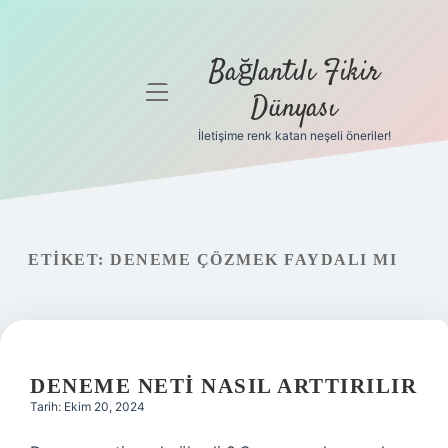
Bağlantılı Fikir
menüyü
Dünyası
aç
İletişime renk katan neşeli öneriler!
Anasayfa
Gizlilik
Politikası
ETIKET:
DENEME ÇÖZMEK FAYDALI MI
Yasal Uyarı
Hakkımızda
DENEME NETI NASIL ARTTIRILIR
Tarih: Ekim 20, 2024