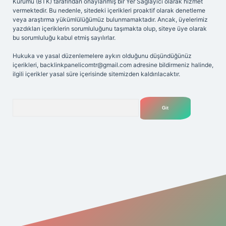
Kurumu (BTK) tarafından onaylanmış bir Yer Sağlayıcı olarak hizmet
vermektedir. Bu nedenle, sitedeki içerikleri proaktif olarak denetleme
veya araştırma yükümlülüğümüz bulunmamaktadır. Ancak, üyelerimiz
yazdıkları içeriklerin sorumluluğunu taşımakta olup, siteye üye olarak
bu sorumluluğu kabul etmiş sayılırlar.
Hukuka ve yasal düzenlemelere aykırı olduğunu düşündüğünüz
içerikleri,
backlinkpanelicomtr@gmail.com
adresine bildirmeniz halinde,
ilgili içerikler yasal süre içerisinde sitemizden kaldırılacaktır.
Arama
iriş adresi