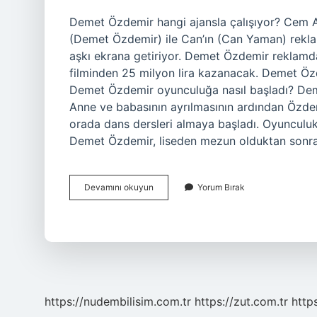
Demet Özdemir hangi ajansla çalışıyor? Cem 
(Demet Özdemir) ile Can’ın (Can Yaman) rekla
aşkı ekrana getiriyor. Demet Özdemir reklam
filminden 25 milyon lira kazanacak. Demet Ö
Demet Özdemir oyunculuğa nasıl başladı? Dem
Anne ve babasının ayrılmasının ardından Özdemir
orada dans dersleri almaya başladı. Oyunculuk 
Demet Özdemir, liseden mezun olduktan sonra
Demet
Devamını okuyun
Yorum Bırak
Özdemir
Hangi
Ajansta
Çalışıyor
https://nudembilisim.com.tr
https://zut.com.tr
http