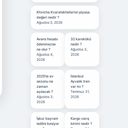
Khvicha Kvaratskhelia’nın piyasa
değeri nedir ?
Ağustos 5, 2026
Avans hesabı
32 karekökü
ödenmezse
nedir ?
ne olur ?
Ağustos 3,
Ağustos 4,
2026
2026
2025’te av
İstanbul
sezonu ne
Ayvalık tren
zaman
var mı ?
açılacak ?
Temmuz 31,
Ağustos 3,
2026
2026
İşkur bayram
Kargo varış
tatilini kesiyor
birimi nedir ?