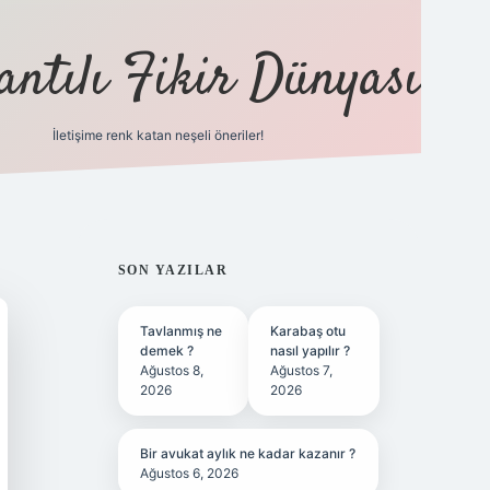
antılı Fikir Dünyası
İletişime renk katan neşeli öneriler!
ilbet yeni giriş adresi
SIDEBAR
SON YAZILAR
Tavlanmış ne
Karabaş otu
demek ?
nasıl yapılır ?
Ağustos 8,
Ağustos 7,
2026
2026
Bir avukat aylık ne kadar kazanır ?
Ağustos 6, 2026