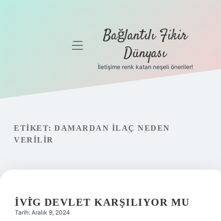
Bağlantılı Fikir
menüyü
Dünyası
aç
İletişime renk katan neşeli öneriler!
Anasayfa
Gizlilik
Politikası
ETIKET:
DAMARDAN ILAÇ NEDEN
Yasal Uyarı
VERILIR
Hakkımızda
İVİG DEVLET KARŞILIYOR MU
Tarih: Aralık 9, 2024