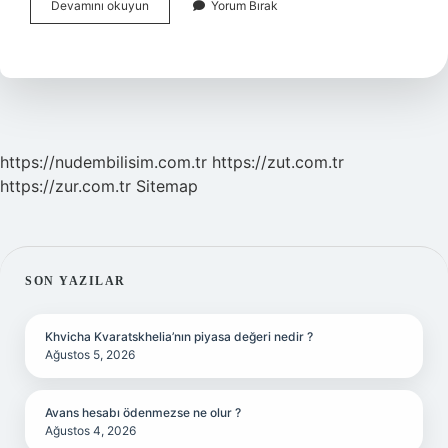
İVi̇G
Devamını okuyun
Yorum Bırak
Devlet
Karşılıyor
Mu
https://nudembilisim.com.tr
https://zut.com.tr
https://zur.com.tr
Sitemap
SIDEBAR
SON YAZILAR
Khvicha Kvaratskhelia’nın piyasa değeri nedir ?
Ağustos 5, 2026
Avans hesabı ödenmezse ne olur ?
Ağustos 4, 2026