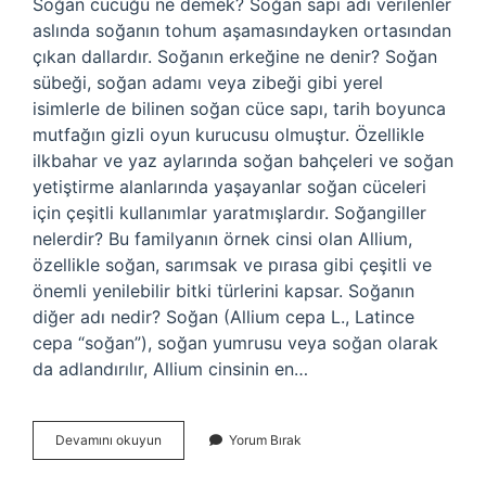
Soğan cücüğü ne demek? Soğan sapı adı verilenler
aslında soğanın tohum aşamasındayken ortasından
çıkan dallardır. Soğanın erkeğine ne denir? Soğan
sübeği, soğan adamı veya zibeği gibi yerel
isimlerle de bilinen soğan cüce sapı, tarih boyunca
mutfağın gizli oyun kurucusu olmuştur. Özellikle
ilkbahar ve yaz aylarında soğan bahçeleri ve soğan
yetiştirme alanlarında yaşayanlar soğan cüceleri
için çeşitli kullanımlar yaratmışlardır. Soğangiller
nelerdir? Bu familyanın örnek cinsi olan Allium,
özellikle soğan, sarımsak ve pırasa gibi çeşitli ve
önemli yenilebilir bitki türlerini kapsar. Soğanın
diğer adı nedir? Soğan (Allium cepa L., Latince
cepa “soğan”), soğan yumrusu veya soğan olarak
da adlandırılır, Allium cinsinin en…
Soğanın
Devamını okuyun
Yorum Bırak
Ortasına
Ne