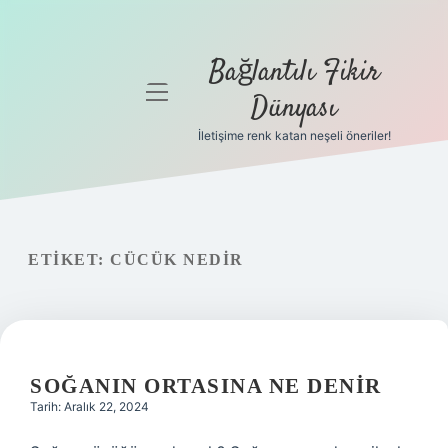
Bağlantılı Fikir
menüyü
Dünyası
aç
İletişime renk katan neşeli öneriler!
Anasayfa
Gizlilik
Politikası
ETIKET:
CÜCÜK NEDIR
Yasal Uyarı
Hakkımızda
SOĞANIN ORTASINA NE DENIR
Tarih: Aralık 22, 2024