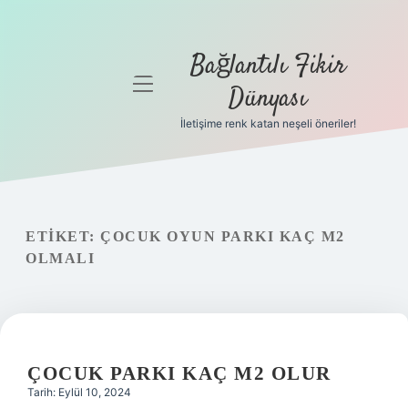
Bağlantılı Fikir
menüyü
Dünyası
aç
İletişime renk katan neşeli öneriler!
Anasayfa
Gizlilik
Politikası
ETIKET:
ÇOCUK OYUN PARKI KAÇ M2
Yasal Uyarı
OLMALI
Hakkımızda
ÇOCUK PARKI KAÇ M2 OLUR
Tarih: Eylül 10, 2024