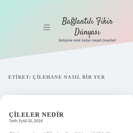
Bağlantılı Fikir
menüyü
Dünyası
aç
İletişime renk katan neşeli öneriler!
Anasayfa
Gizlilik
Politikası
ETIKET:
ÇILEHANE NASIL BIR YER
Yasal Uyarı
Hakkımızda
ÇILELER NEDIR
Tarih: Eylül 22, 2024