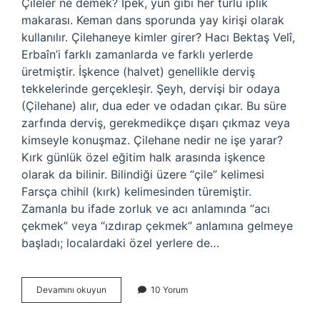
Çileler ne demek? İpek, yün gibi her türlü iplik
makarası. Keman dans sporunda yay kirişi olarak
kullanılır. Çilehaneye kimler girer? Hacı Bektaş Velî,
Erbaîn’i farklı zamanlarda ve farklı yerlerde
üretmiştir. İşkence (halvet) genellikle derviş
tekkelerinde gerçekleşir. Şeyh, dervişi bir odaya
(Çilehane) alır, dua eder ve odadan çıkar. Bu süre
zarfında derviş, gerekmedikçe dışarı çıkmaz veya
kimseyle konuşmaz. Çilehane nedir ne işe yarar?
Kırk günlük özel eğitim halk arasında işkence
olarak da bilinir. Bilindiği üzere “çile” kelimesi
Farsça chihil (kırk) kelimesinden türemiştir.
Zamanla bu ifade zorluk ve acı anlamında “acı
çekmek” veya “ızdırap çekmek” anlamına gelmeye
başladı; localardaki özel yerlere de…
Çileler
Devamını okuyun
10 Yorum
Nedir