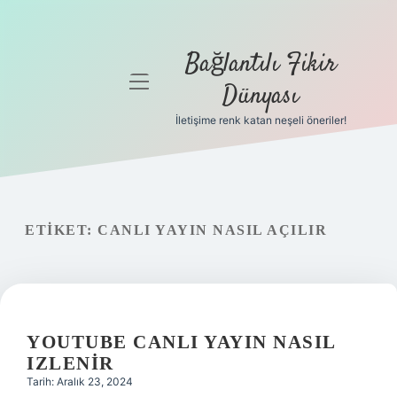
Bağlantılı Fikir
menüyü
Dünyası
aç
İletişime renk katan neşeli öneriler!
Anasayfa
Gizlilik
Politikası
ETIKET:
CANLI YAYIN NASIL AÇILIR
Yasal Uyarı
Hakkımızda
YOUTUBE CANLI YAYIN NASIL
IZLENIR
Tarih: Aralık 23, 2024