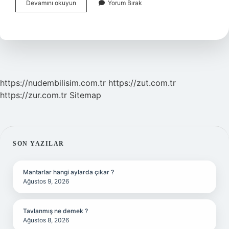
Youtube
Devamını okuyun
Yorum Bırak
Canlı
Yayın
Nasıl
Izlenir
https://nudembilisim.com.tr
https://zut.com.tr
https://zur.com.tr
Sitemap
SIDEBAR
SON YAZILAR
Mantarlar hangi aylarda çıkar ?
Ağustos 9, 2026
Tavlanmış ne demek ?
Ağustos 8, 2026