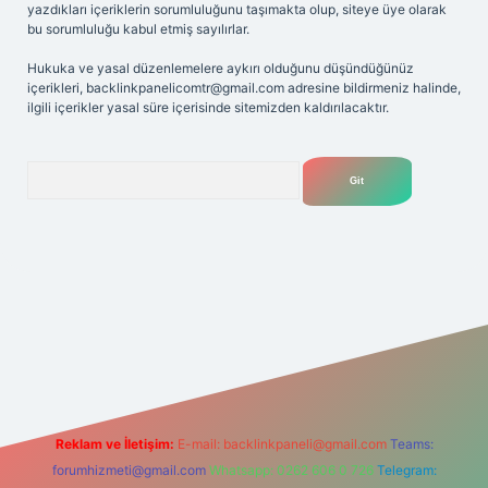
yazdıkları içeriklerin sorumluluğunu taşımakta olup, siteye üye olarak
bu sorumluluğu kabul etmiş sayılırlar.
Hukuka ve yasal düzenlemelere aykırı olduğunu düşündüğünüz
içerikleri,
backlinkpanelicomtr@gmail.com
adresine bildirmeniz halinde,
ilgili içerikler yasal süre içerisinde sitemizden kaldırılacaktır.
Arama
riş adresi
Reklam ve İletişim:
E-mail:
backlinkpaneli@gmail.com
Teams:
forumhizmeti@gmail.com
Whatsapp: 0262 606 0 726
Telegram: