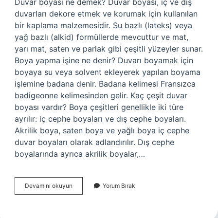
Duvar boyası ne demek? Duvar boyası, iç ve dış
duvarları dekore etmek ve korumak için kullanılan
bir kaplama malzemesidir. Su bazlı (lateks) veya
yağ bazlı (alkid) formüllerde mevcuttur ve mat,
yarı mat, saten ve parlak gibi çeşitli yüzeyler sunar.
Boya yapma işine ne denir? Duvarı boyamak için
boyaya su veya solvent ekleyerek yapılan boyama
işlemine badana denir. Badana kelimesi Fransızca
badigeonne kelimesinden gelir. Kaç çeşit duvar
boyası vardır? Boya çeşitleri genellikle iki türe
ayrılır: iç cephe boyaları ve dış cephe boyaları.
Akrilik boya, saten boya ve yağlı boya iç cephe
duvar boyaları olarak adlandırılır. Dış cephe
boyalarında ayrıca akrilik boyalar,…
Duvar
Devamını okuyun
Yorum Bırak
Boyama
Ne
Denir