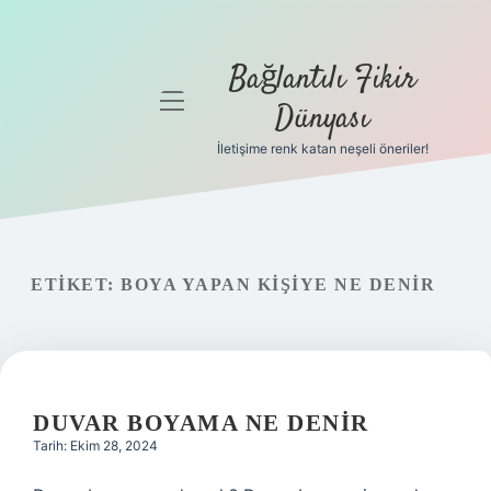
Bağlantılı Fikir
menüyü
Dünyası
aç
İletişime renk katan neşeli öneriler!
Anasayfa
Gizlilik
Politikası
ETIKET:
BOYA YAPAN KIŞIYE NE DENIR
Yasal Uyarı
Hakkımızda
DUVAR BOYAMA NE DENIR
Tarih: Ekim 28, 2024