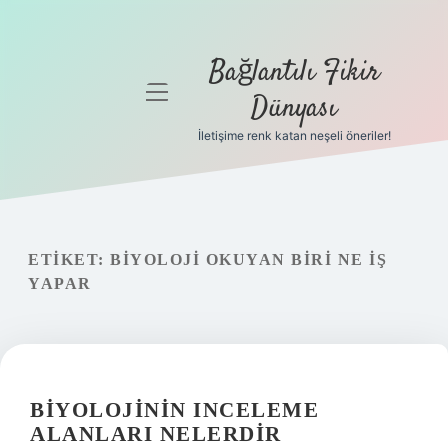
Bağlantılı Fikir
menüyü
Dünyası
aç
İletişime renk katan neşeli öneriler!
Anasayfa
Gizlilik
Politikası
ETIKET:
BIYOLOJI OKUYAN BIRI NE IŞ
Yasal Uyarı
YAPAR
Hakkımızda
BIYOLOJININ INCELEME
ALANLARI NELERDIR