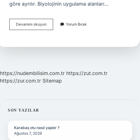
göre ayrılır. Biyolojinin uygulama alanları…
Biyolojinin
Devamını okuyun
Yorum Bırak
Inceleme
Alanları
Nelerdir
https://nudembilisim.com.tr
https://zut.com.tr
https://zur.com.tr
Sitemap
SIDEBAR
SON YAZILAR
Karabaş otu nasıl yapılır ?
Ağustos 7, 2026