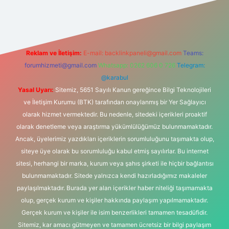
riş adresi
Reklam ve İletişim:
E-mail:
backlinkpaneli@gmail.com
Teams:
forumhizmeti@gmail.com
Whatsapp: 0262 606 0 726
Telegram:
@karabul
Yasal Uyarı:
Sitemiz, 5651 Sayılı Kanun gereğince Bilgi Teknolojileri
ve İletişim Kurumu (BTK) tarafından onaylanmış bir Yer Sağlayıcı
olarak hizmet vermektedir. Bu nedenle, sitedeki içerikleri proaktif
olarak denetleme veya araştırma yükümlülüğümüz bulunmamaktadır.
Ancak, üyelerimiz yazdıkları içeriklerin sorumluluğunu taşımakta olup,
siteye üye olarak bu sorumluluğu kabul etmiş sayılırlar. Bu internet
sitesi, herhangi bir marka, kurum veya şahıs şirketi ile hiçbir bağlantısı
bulunmamaktadır. Sitede yalnızca kendi hazırladığımız makaleler
paylaşılmaktadır. Burada yer alan içerikler haber niteliği taşımamakta
olup, gerçek kurum ve kişiler hakkında paylaşım yapılmamaktadır.
Gerçek kurum ve kişiler ile isim benzerlikleri tamamen tesadüfidir.
Sitemiz, kar amacı gütmeyen ve tamamen ücretsiz bir bilgi paylaşım