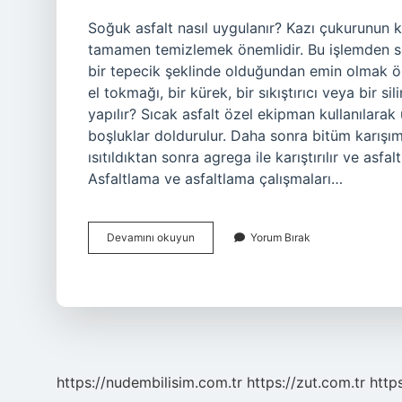
Soğuk asfalt nasıl uygulanır? Kazı çukurunun 
tamamen temizlemek önemlidir. Bu işlemden son
bir tepecik şeklinde olduğundan emin olmak öne
el tokmağı, bir kürek, bir sıkıştırıcı veya bir sil
yapılır? Sıcak asfalt özel ekipman kullanılarak 
boşluklar doldurulur. Daha sonra bitüm karışımı ha
ısıtıldıktan sonra agrega ile karıştırılır ve asfa
Asfaltlama ve asfaltlama çalışmaları…
Soğuk
Devamını okuyun
Yorum Bırak
Asfalt
Uygulaması
Nasıl
Yapılır
https://nudembilisim.com.tr
https://zut.com.tr
http