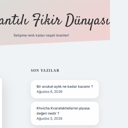
antılı Fikir Dünyası
İletişime renk katan neşeli öneriler!
ilbet yeni giriş adresi
SIDEBAR
SON YAZILAR
Bir avukat aylık ne kadar kazanır ?
Ağustos 6, 2026
Khvicha Kvaratskhelia’nın piyasa
değeri nedir ?
Ağustos 5, 2026