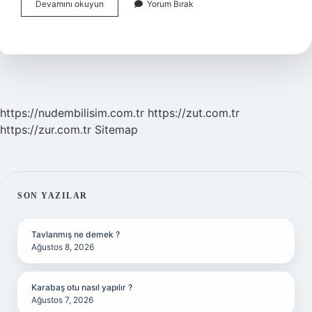
Beypazarının
Devamını okuyun
Yorum Bırak
Neyi
Meshur
https://nudembilisim.com.tr
https://zut.com.tr
https://zur.com.tr
Sitemap
SIDEBAR
SON YAZILAR
Tavlanmış ne demek ?
Ağustos 8, 2026
Karabaş otu nasıl yapılır ?
Ağustos 7, 2026