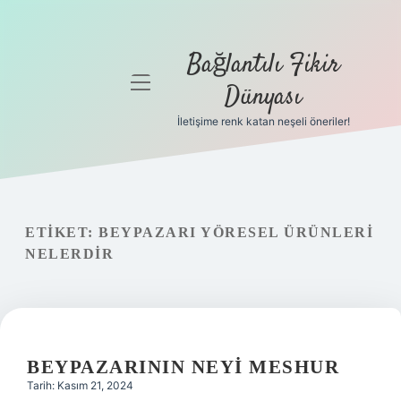
Bağlantılı Fikir
menüyü
Dünyası
aç
İletişime renk katan neşeli öneriler!
Anasayfa
Gizlilik
Politikası
ETIKET:
BEYPAZARI YÖRESEL ÜRÜNLERI
Yasal Uyarı
NELERDIR
Hakkımızda
BEYPAZARININ NEYI MESHUR
Tarih: Kasım 21, 2024