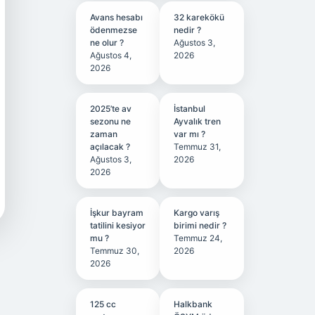
Avans hesabı
32 karekökü
ödenmezse
nedir ?
ne olur ?
Ağustos 3,
Ağustos 4,
2026
2026
2025’te av
İstanbul
sezonu ne
Ayvalık tren
zaman
var mı ?
açılacak ?
Temmuz 31,
Ağustos 3,
2026
2026
İşkur bayram
Kargo varış
tatilini kesiyor
birimi nedir ?
mu ?
Temmuz 24,
Temmuz 30,
2026
2026
125 cc
Halkbank