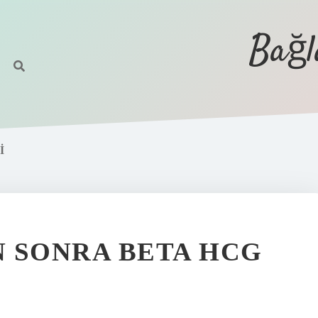
Bağl
I
N SONRA BETA HCG