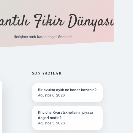
antılı Fikir Dünyası
İletişime renk katan neşeli öneriler!
ilbet yeni giriş adresi
SIDEBAR
SON YAZILAR
Bir avukat aylık ne kadar kazanır ?
Ağustos 6, 2026
Khvicha Kvaratskhelia’nın piyasa
değeri nedir ?
Ağustos 5, 2026