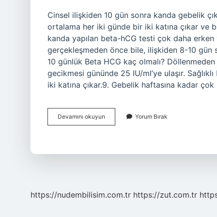
Cinsel ilişkiden 10 gün sonra kanda gebelik ç
ortalama her iki günde bir iki katına çıkar ve
kanda yapılan beta-hCG testi çok daha erken v
gerçekleşmeden önce bile, ilişkiden 8-10 gün so
10 günlük Beta HCG kaç olmalı? Döllenmeden 8
gecikmesi gününde 25 IU/ml’ye ulaşır. Sağlıklı 
iki katına çıkar.9. Gebelik haftasına kadar çok 
Ilişkiden
Devamını okuyun
Yorum Bırak
10
Gün
Sonra
Beta
Hcg
Kaç
Olmalı
https://nudembilisim.com.tr
https://zut.com.tr
http