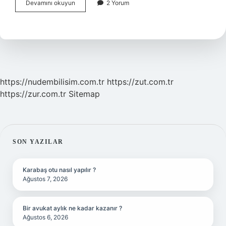
7
Devamını okuyun
2 Yorum
Numara
Hangi
Mevkide
Oynar
https://nudembilisim.com.tr
https://zut.com.tr
https://zur.com.tr
Sitemap
SIDEBAR
SON YAZILAR
Karabaş otu nasıl yapılır ?
Ağustos 7, 2026
Bir avukat aylık ne kadar kazanır ?
Ağustos 6, 2026