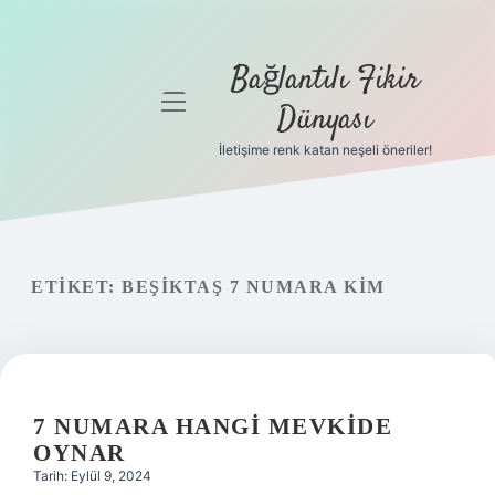
Bağlantılı Fikir
menüyü
Dünyası
aç
İletişime renk katan neşeli öneriler!
Anasayfa
Gizlilik
Politikası
ETIKET:
BEŞIKTAŞ 7 NUMARA KIM
Yasal Uyarı
Hakkımızda
7 NUMARA HANGI MEVKIDE
OYNAR
Tarih: Eylül 9, 2024