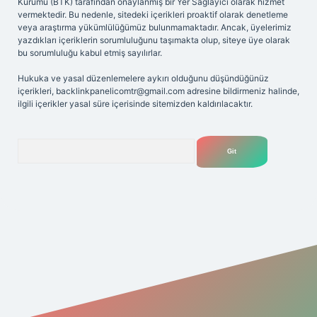
Kurumu (BTK) tarafından onaylanmış bir Yer Sağlayıcı olarak hizmet
vermektedir. Bu nedenle, sitedeki içerikleri proaktif olarak denetleme
veya araştırma yükümlülüğümüz bulunmamaktadır. Ancak, üyelerimiz
yazdıkları içeriklerin sorumluluğunu taşımakta olup, siteye üye olarak
bu sorumluluğu kabul etmiş sayılırlar.
Hukuka ve yasal düzenlemelere aykırı olduğunu düşündüğünüz
içerikleri,
backlinkpanelicomtr@gmail.com
adresine bildirmeniz halinde,
ilgili içerikler yasal süre içerisinde sitemizden kaldırılacaktır.
Arama
t yeni giriş adresi