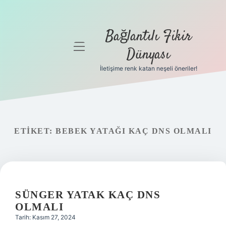
Bağlantılı Fikir
menüyü
Dünyası
aç
İletişime renk katan neşeli öneriler!
Anasayfa
Gizlilik
Politikası
ETIKET:
BEBEK YATAĞI KAÇ DNS OLMALI
Yasal Uyarı
Hakkımızda
SÜNGER YATAK KAÇ DNS
OLMALI
Tarih: Kasım 27, 2024