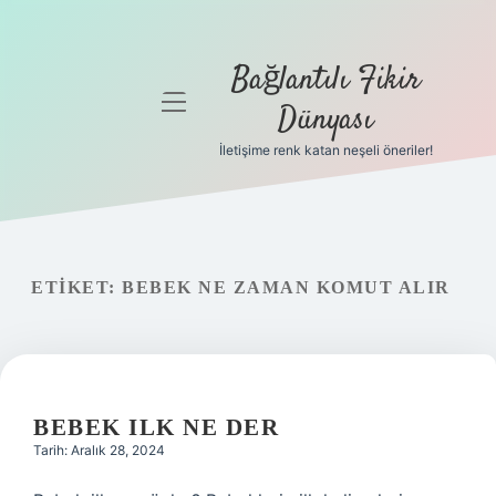
Bağlantılı Fikir
menüyü
Dünyası
aç
İletişime renk katan neşeli öneriler!
Anasayfa
Gizlilik
Politikası
ETIKET:
BEBEK NE ZAMAN KOMUT ALIR
Yasal Uyarı
Hakkımızda
BEBEK ILK NE DER
Tarih: Aralık 28, 2024