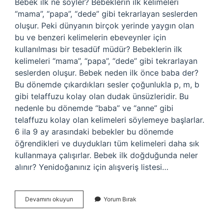
Bebek ilk ne söyler? Bebeklerin ilk kelimeleri
“mama”, “papa”, “dede” gibi tekrarlayan seslerden
oluşur. Peki dünyanın birçok yerinde yaygın olan
bu ve benzeri kelimelerin ebeveynler için
kullanılması bir tesadüf müdür? Bebeklerin ilk
kelimeleri “mama”, “papa”, “dede” gibi tekrarlayan
seslerden oluşur. Bebek neden ilk önce baba der?
Bu dönemde çıkardıkları sesler çoğunlukla p, m, b
gibi telaffuzu kolay olan dudak ünsüzleridir. Bu
nedenle bu dönemde “baba” ve “anne” gibi
telaffuzu kolay olan kelimeleri söylemeye başlarlar.
6 ila 9 ay arasındaki bebekler bu dönemde
öğrendikleri ve duydukları tüm kelimeleri daha sık
kullanmaya çalışırlar. Bebek ilk doğduğunda neler
alınır? Yenidoğanınız için alışveriş listesi…
Bebek
Devamını okuyun
Yorum Bırak
Ilk
Ne