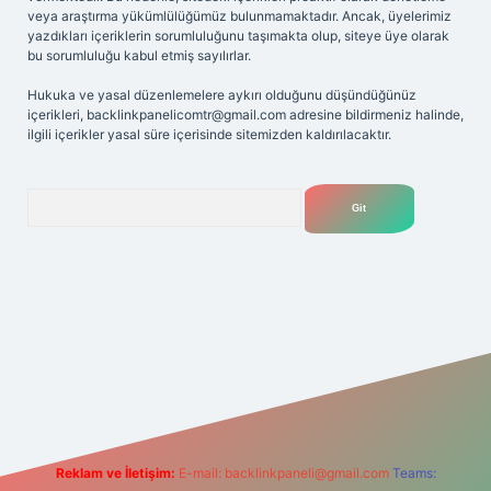
veya araştırma yükümlülüğümüz bulunmamaktadır. Ancak, üyelerimiz
yazdıkları içeriklerin sorumluluğunu taşımakta olup, siteye üye olarak
bu sorumluluğu kabul etmiş sayılırlar.
Hukuka ve yasal düzenlemelere aykırı olduğunu düşündüğünüz
içerikleri,
backlinkpanelicomtr@gmail.com
adresine bildirmeniz halinde,
ilgili içerikler yasal süre içerisinde sitemizden kaldırılacaktır.
Arama
iriş adresi
Reklam ve İletişim:
E-mail:
backlinkpaneli@gmail.com
Teams: