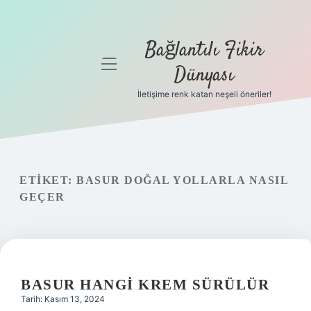
Bağlantılı Fikir
menüyü
Dünyası
aç
İletişime renk katan neşeli öneriler!
Anasayfa
Gizlilik
Politikası
ETIKET:
BASUR DOĞAL YOLLARLA NASIL
Yasal Uyarı
GEÇER
Hakkımızda
BASUR HANGI KREM SÜRÜLÜR
Tarih: Kasım 13, 2024