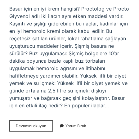
Basur için en iyi krem hangisi? Proctolog ve Procto
Glyvenol adlı iki ilacın aynı etken maddesi vardır.
Kaşıntı ve şişliği giderebilen bu ilaçlar, kadınlar için
en iyi hemoroid kremi olarak kabul edilir. Bu
reçetesiz satılan ürünler, lokal rahatlama sağlayan
uyuşturucu maddeler içerir. Şişmiş basura ne
sürülür? Buz uygulaması: Şişmiş bölgelere 10’ar
dakika boyunca bezle kaplı buz torbaları
uygulamak hemoroid ağrısını ve iltihabını
hafifletmeye yardımcı olabilir. Yüksek lifli bir diyet
yemek ve su içmek: Yüksek lifli bir diyet yemek ve
günde ortalama 2,5 litre su içmek; dışkıyı
yumuşatır ve bağırsak geçişini kolaylaştırır. Basur
için en etkili ilaç nedir? En popüler ilaçlar…
Basur
Devamını okuyun
Yorum Bırak
Hangi
Krem