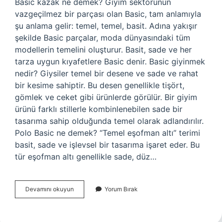
Basic kazak ne demek? Giyim sektörünün
vazgeçilmez bir parçası olan Basic, tam anlamıyla
şu anlama gelir: temel, temel, basit. Adına yakışır
şekilde Basic parçalar, moda dünyasındaki tüm
modellerin temelini oluşturur. Basit, sade ve her
tarza uygun kıyafetlere Basic denir. Basic giyinmek
nedir? Giysiler temel bir desene ve sade ve rahat
bir kesime sahiptir. Bu desen genellikle tişört,
gömlek ve ceket gibi ürünlerde görülür. Bir giyim
ürünü farklı stillerle kombinlenebilen sade bir
tasarıma sahip olduğunda temel olarak adlandırılır.
Polo Basic ne demek? “Temel eşofman altı” terimi
basit, sade ve işlevsel bir tasarıma işaret eder. Bu
tür eşofman altı genellikle sade, düz…
Below
Devamını okuyun
Yorum Bırak
Ne
Anlama
Gelir