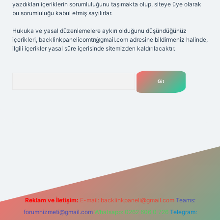
yazdıkları içeriklerin sorumluluğunu taşımakta olup, siteye üye olarak
bu sorumluluğu kabul etmiş sayılırlar.
Hukuka ve yasal düzenlemelere aykırı olduğunu düşündüğünüz
içerikleri,
backlinkpanelicomtr@gmail.com
adresine bildirmeniz halinde,
ilgili içerikler yasal süre içerisinde sitemizden kaldırılacaktır.
Arama
riş adresi
Reklam ve İletişim:
E-mail:
backlinkpaneli@gmail.com
Teams:
forumhizmeti@gmail.com
Whatsapp: 0262 606 0 726
Telegram: