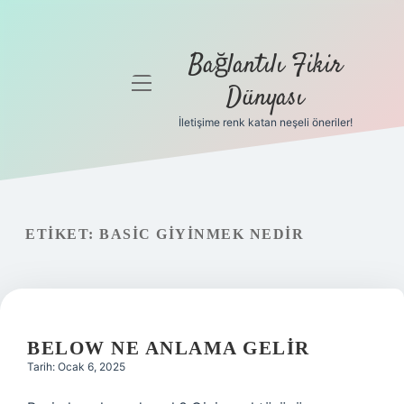
Bağlantılı Fikir
menüyü
Dünyası
aç
İletişime renk katan neşeli öneriler!
Anasayfa
Gizlilik
Politikası
ETIKET:
BASIC GIYINMEK NEDIR
Yasal Uyarı
Hakkımızda
BELOW NE ANLAMA GELIR
Tarih: Ocak 6, 2025