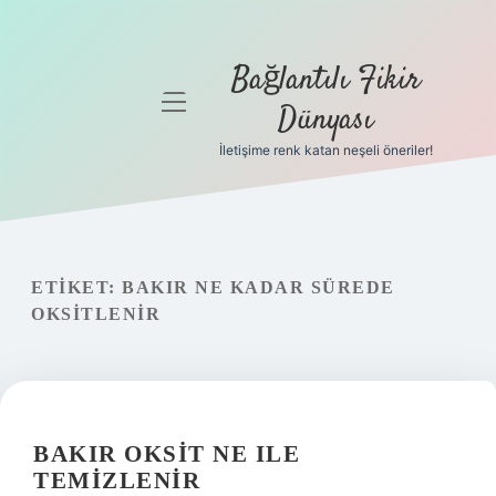
Bağlantılı Fikir
menüyü
Dünyası
aç
İletişime renk katan neşeli öneriler!
Anasayfa
Gizlilik
Politikası
ETIKET:
BAKIR NE KADAR SÜREDE
Yasal Uyarı
OKSITLENIR
Hakkımızda
BAKIR OKSIT NE ILE
TEMIZLENIR