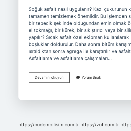
Soğuk asfalt nasıl uygulanır? Kazı çukurunun 
tamamen temizlemek önemlidir. Bu işlemden son
bir tepecik şeklinde olduğundan emin olmak öne
el tokmağı, bir kürek, bir sıkıştırıcı veya bir sil
yapılır? Sıcak asfalt özel ekipman kullanılarak 
boşluklar doldurulur. Daha sonra bitüm karışımı ha
ısıtıldıktan sonra agrega ile karıştırılır ve asfa
Asfaltlama ve asfaltlama çalışmaları…
Soğuk
Devamını okuyun
Yorum Bırak
Asfalt
Uygulaması
Nasıl
Yapılır
https://nudembilisim.com.tr
https://zut.com.tr
http