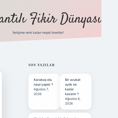
antılı Fikir Dünyası
İletişime renk katan neşeli öneriler!
ilbet yeni giriş adre
SIDEBAR
SON YAZILAR
Karabaş otu
Bir avukat
nasıl yapılır ?
aylık ne
Ağustos 7,
kadar
2026
kazanır ?
Ağustos 6,
2026