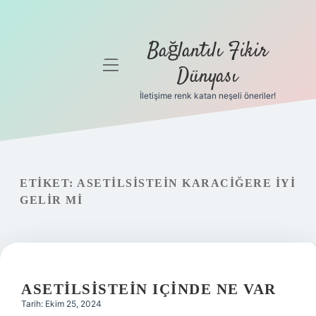
Bağlantılı Fikir
menüyü
Dünyası
aç
İletişime renk katan neşeli öneriler!
Anasayfa
Gizlilik
Politikası
ETIKET:
ASETILSISTEIN KARACIĞERE IYI
Yasal Uyarı
GELIR MI
Hakkımızda
ASETILSISTEIN IÇINDE NE VAR
Tarih: Ekim 25, 2024