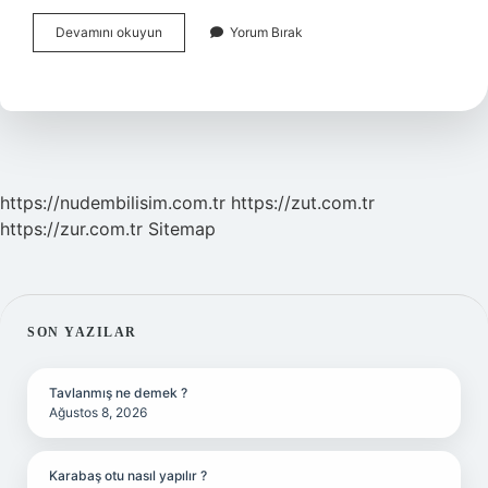
Asetilsistein
Devamını okuyun
Yorum Bırak
Içinde
Ne
Var
https://nudembilisim.com.tr
https://zut.com.tr
https://zur.com.tr
Sitemap
SIDEBAR
SON YAZILAR
Tavlanmış ne demek ?
Ağustos 8, 2026
Karabaş otu nasıl yapılır ?