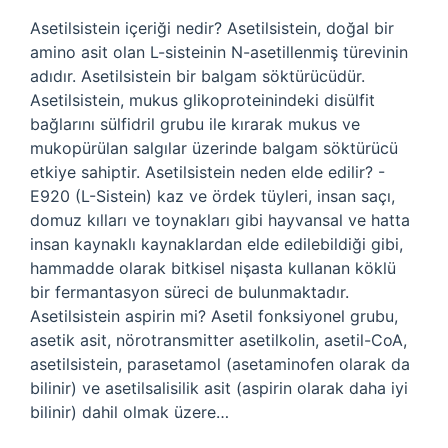
Asetilsistein içeriği nedir? Asetilsistein, doğal bir
amino asit olan L-sisteinin N-asetillenmiş türevinin
adıdır. Asetilsistein bir balgam söktürücüdür.
Asetilsistein, mukus glikoproteinindeki disülfit
bağlarını sülfidril grubu ile kırarak mukus ve
mukopürülan salgılar üzerinde balgam söktürücü
etkiye sahiptir. Asetilsistein neden elde edilir? -
E920 (L-Sistein) kaz ve ördek tüyleri, insan saçı,
domuz kılları ve toynakları gibi hayvansal ve hatta
insan kaynaklı kaynaklardan elde edilebildiği gibi,
hammadde olarak bitkisel nişasta kullanan köklü
bir fermantasyon süreci de bulunmaktadır.
Asetilsistein aspirin mi? Asetil fonksiyonel grubu,
asetik asit, nörotransmitter asetilkolin, asetil-CoA,
asetilsistein, parasetamol (asetaminofen olarak da
bilinir) ve asetilsalisilik asit (aspirin olarak daha iyi
bilinir) dahil olmak üzere…