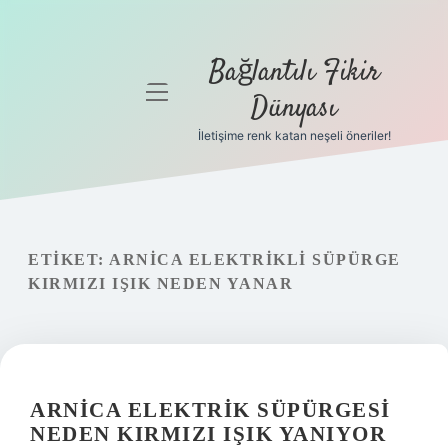
Bağlantılı Fikir
menüyü
Dünyası
aç
İletişime renk katan neşeli öneriler!
Anasayfa
Gizlilik
Politikası
ETIKET:
ARNICA ELEKTRIKLI SÜPÜRGE
Yasal Uyarı
KIRMIZI IŞIK NEDEN YANAR
Hakkımızda
ARNICA ELEKTRIK SÜPÜRGESI
NEDEN KIRMIZI IŞIK YANIYOR