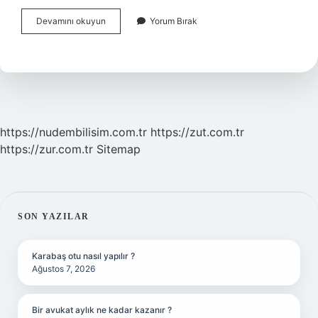
Arnica
Devamını okuyun
Yorum Bırak
Elektrik
Süpürgesi
Neden
Kırmızı
Işık
Yanıyor
https://nudembilisim.com.tr
https://zut.com.tr
https://zur.com.tr
Sitemap
SIDEBAR
SON YAZILAR
Karabaş otu nasıl yapılır ?
Ağustos 7, 2026
Bir avukat aylık ne kadar kazanır ?