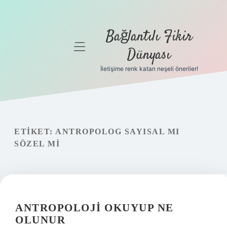
Bağlantılı Fikir
menüyü
Dünyası
aç
İletişime renk katan neşeli öneriler!
Anasayfa
Gizlilik
Politikası
ETIKET:
ANTROPOLOG SAYISAL MI
Yasal Uyarı
SÖZEL MI
Hakkımızda
ANTROPOLOJI OKUYUP NE
OLUNUR