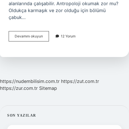
alanlarında çalışabilir. Antropoloji okumak zor mu?
Oldukça karmaşık ve zor olduğu için bölümü
çabuk…
Antropoloji
Devamını okuyun
12 Yorum
Okuyup
Ne
Olunur
https://nudembilisim.com.tr
https://zut.com.tr
https://zur.com.tr
Sitemap
SIDEBAR
SON YAZILAR