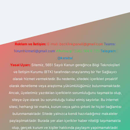
riş adresi
Reklam ve İletişim:
E-mail:
backlinkpaneli@gmail.com
Teams:
forumhizmeti@gmail.com
Whatsapp: 0262 606 0 726
Telegram:
@karabul
Yasal Uyarı:
Sitemiz, 5651 Sayılı Kanun gereğince Bilgi Teknolojileri
ve İletişim Kurumu (BTK) tarafından onaylanmış bir Yer Sağlayıcı
olarak hizmet vermektedir. Bu nedenle, sitedeki içerikleri proaktif
olarak denetleme veya araştırma yükümlülüğümüz bulunmamaktadır.
Ancak, üyelerimiz yazdıkları içeriklerin sorumluluğunu taşımakta olup,
siteye üye olarak bu sorumluluğu kabul etmiş sayılırlar. Bu internet
sitesi, herhangi bir marka, kurum veya şahıs şirketi ile hiçbir bağlantısı
bulunmamaktadır. Sitede yalnızca kendi hazırladığımız makaleler
paylaşılmaktadır. Burada yer alan içerikler haber niteliği taşımamakta
olup, gerçek kurum ve kişiler hakkında paylaşım yapılmamaktadır.