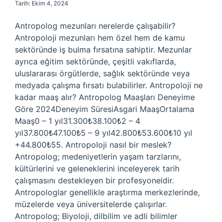
Tarih: Ekim 4, 2024
Antropolog mezunları nerelerde çalışabilir?
Antropoloji mezunları hem özel hem de kamu
sektöründe iş bulma fırsatına sahiptir. Mezunlar
ayrıca eğitim sektöründe, çeşitli vakıflarda,
uluslararası örgütlerde, sağlık sektöründe veya
medyada çalışma fırsatı bulabilirler. Antropoloji ne
kadar maaş alır? Antropolog Maaşları Deneyime
Göre 2024Deneyim SüresiAsgari MaaşOrtalama
Maaş0 – 1 yıl31.300₺38.100₺2 – 4
yıl37.800₺47.100₺5 – 9 yıl42.800₺53.600₺10 yıl
+44.800₺55. Antropoloji nasıl bir meslek?
Antropolog; medeniyetlerin yaşam tarzlarını,
kültürlerini ve geleneklerini inceleyerek tarih
çalışmasını destekleyen bir profesyoneldir.
Antropologlar genellikle araştırma merkezlerinde,
müzelerde veya üniversitelerde çalışırlar.
Antropolog; Biyoloji, dilbilim ve adli bilimler