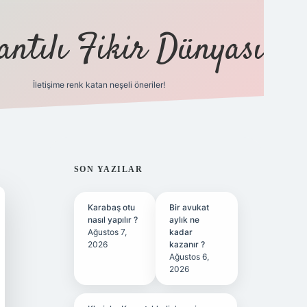
antılı Fikir Dünyası
İletişime renk katan neşeli öneriler!
ilbet yeni giriş adresi
SIDEBAR
SON YAZILAR
Karabaş otu
Bir avukat
nasıl yapılır ?
aylık ne
Ağustos 7,
kadar
2026
kazanır ?
Ağustos 6,
2026