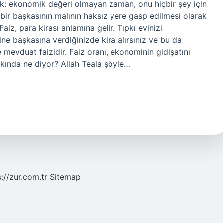
almak: ekonomik değeri olmayan zaman, onu hiçbir şey için
 bir başkasının malının haksız yere gasp edilmesi olarak
aiz, para kirası anlamına gelir. Tıpkı evinizi
ğine başkasına verdiğinizde kira alırsınız ve bu da
ve mevduat faizidir. Faiz oranı, ekonominin gidişatını
akkında ne diyor? Allah Teala şöyle…
s://zur.com.tr
Sitemap