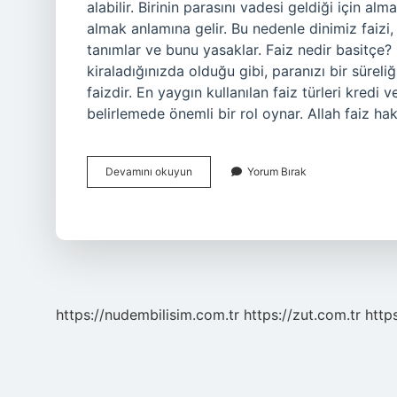
alabilir. Birinin parasını vadesi geldiği için 
almak anlamına gelir. Bu nedenle dinimiz faizi,
tanımlar ve bunu yasaklar. Faiz nedir basitçe? F
kiraladığınızda olduğu gibi, paranızı bir süreli
faizdir. En yaygın kullanılan faiz türleri kredi 
belirlemede önemli bir rol oynar. Allah faiz h
Faiz
Devamını okuyun
Yorum Bırak
Nedir
Temel
Dini
Bilgiler
https://nudembilisim.com.tr
https://zut.com.tr
http