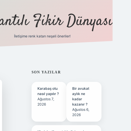
antılı Fikir Dünyası
İletişime renk katan neşeli öneriler!
ilbet yeni giriş adresi
SIDEBAR
SON YAZILAR
Karabaş otu
Bir avukat
nasıl yapılır ?
aylık ne
Ağustos 7,
kadar
2026
kazanır ?
Ağustos 6,
2026