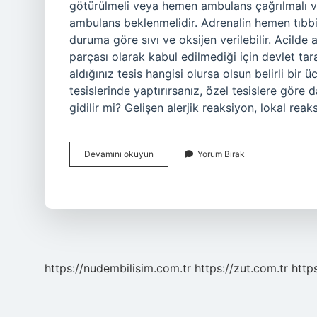
götürülmeli veya hemen ambulans çağrılmalı ve
ambulans beklenmelidir. Adrenalin hemen tıbbi
duruma göre sıvı ve oksijen verilebilir. Acilde al
parçası olarak kabul edilmediği için devlet tar
aldığınız tesis hangisi olursa olsun belirli bir 
tesislerinde yaptırırsanız, özel tesislere göre
gidilir mi? Gelişen alerjik reaksiyon, lokal reak
Alerji
Devamını okuyun
Yorum Bırak
Için
Acile
Gidilir
Mi
https://nudembilisim.com.tr
https://zut.com.tr
http