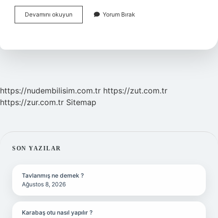
Ayıplı
Devamını okuyun
Yorum Bırak
Mal
Nasıl
Anlaşılır
https://nudembilisim.com.tr
https://zut.com.tr
https://zur.com.tr
Sitemap
SIDEBAR
SON YAZILAR
Tavlanmış ne demek ?
Ağustos 8, 2026
Karabaş otu nasıl yapılır ?