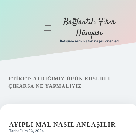
Bağlantılı Fikir
menüyü
Dünyası
aç
İletişime renk katan neşeli öneriler!
Anasayfa
Gizlilik
Politikası
ETIKET:
ALDIĞIMIZ ÜRÜN KUSURLU
Yasal Uyarı
ÇIKARSA NE YAPMALIYIZ
Hakkımızda
AYIPLI MAL NASIL ANLAŞILIR
Tarih: Ekim 23, 2024