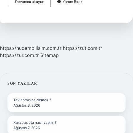
Kemik
Devamını okuyun
Yorum Bırak
Kaynamazsa
Ne
Olur
https://nudembilisim.com.tr
https://zut.com.tr
https://zur.com.tr
Sitemap
SIDEBAR
SON YAZILAR
Tavlanmış ne demek ?
Ağustos 8, 2026
Karabaş otu nasıl yapılır ?
Ağustos 7, 2026