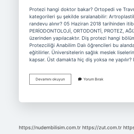
Protezi hangi doktor bakar? Ortopedi ve Travmat
kategorileri şu şekilde sıralanabilir: Artroplas
randevu alınır? 05 Haziran 2018 tarihinden 
PERİODONTOLOJİ, ORTODONTİ, PROTEZ, AĞIZ,
üzerinden yapılacaktır. Diş protezi hangi bölüm
Protezciliği Anabilim Dalı öğrencileri bu aland
eğitilirler. Üniversitelerin sağlık meslek liseler
kapsar. Üst damakta hiç diş yoksa ne yapılır?
Protez
Devamını okuyun
Yorum Bırak
Için
Hangi
Doktora
Gidilir
https://nudembilisim.com.tr
https://zut.com.tr
http