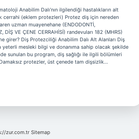
oloji Anabilim Dalı’nın ilgilendiği hastalıkların alt
tik cerrahi (eklem protezleri) Protez diş için nereden
itibaren uzman muayenehane (ENDODONTİ,
 DİŞ VE ÇENE CERRAHİSİ) randevuları 182 (MHRS)
e girer? Diş Protezciliği Anabilim Dalı Alt Alanları Diş
a yeterli mesleki bilgi ve donanıma sahip olacak şekilde
inde sunulan bu program, diş sağlığı ile ilgili bölümleri
 Damaksız protezler, üst çenede tam dişsizlik…
s://zur.com.tr
Sitemap