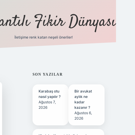
antılı Fikir Dünyası
İletişime renk katan neşeli öneriler!
ilbet yeni giriş adr
SIDEBAR
SON YAZILAR
Karabaş otu
Bir avukat
nasıl yapılır ?
aylık ne
Ağustos 7,
kadar
2026
kazanır ?
Ağustos 6,
2026