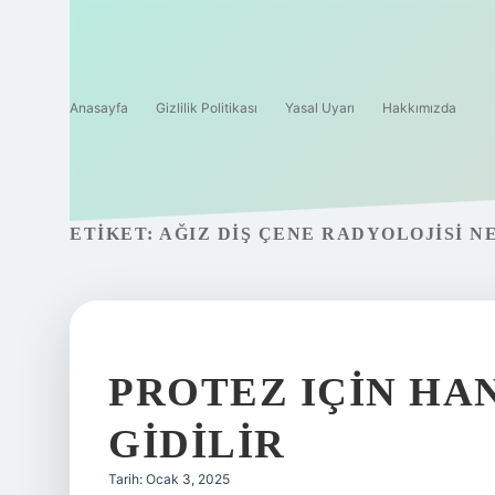
Anasayfa
Gizlilik Politikası
Yasal Uyarı
Hakkımızda
ETIKET:
AĞIZ DIŞ ÇENE RADYOLOJISI N
PROTEZ IÇIN HA
GIDILIR
Tarih: Ocak 3, 2025