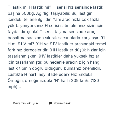
T lastik mi H lastik mi? H serisi hız serisinde lastik
başına 500kg. Ağırlığı taşıyabilir. Bu, lastiğin
içindeki tellerle ilgilidir. Yani aracınızla çok fazla
yük taşımıyorsanız H serisi satın almanız sizin için
faydalıdır çünkü T serisi taşıma serisinde araç
boşaltma sırasında sık sık sarsıntılarla karşılaşır. 91
H mi 91 V mi? 91H ve 91V lastikler arasındaki temel
fark hız dereceleridir. 91H lastikler düşük hızlar için
tasarlanmışken, 91V lastikler daha yüksek hızlar
için tasarlanmıştır, bu nedenle aracınız için hangi
lastik tipinin doğru olduğunu bulmanız önemlidir.
Lastikte H harfi neyi ifade eder? Hız Endeksi
Örneğin, örneğimizdeki “H” harfi 209 km/s (130
mph)…
Lastikte
Devamını okuyun
Yorum Bırak
H
Ve