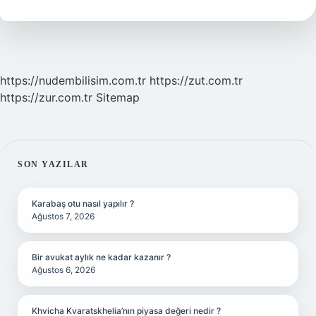
T
Ne
Anlama
Gelir
https://nudembilisim.com.tr
https://zut.com.tr
https://zur.com.tr
Sitemap
SIDEBAR
SON YAZILAR
Karabaş otu nasıl yapılır ?
Ağustos 7, 2026
Bir avukat aylık ne kadar kazanır ?
Ağustos 6, 2026
Khvicha Kvaratskhelia’nın piyasa değeri nedir ?