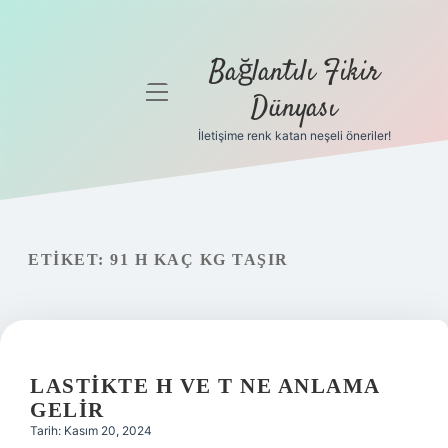
Bağlantılı Fikir
menüyü
Dünyası
aç
İletişime renk katan neşeli öneriler!
Anasayfa
Gizlilik
Politikası
ETIKET:
91 H KAÇ KG TAŞIR
Yasal Uyarı
Hakkımızda
LASTIKTE H VE T NE ANLAMA
GELIR
Tarih: Kasım 20, 2024