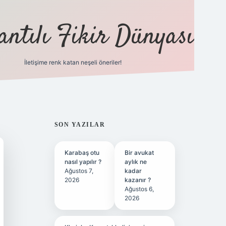
antılı Fikir Dünyası
İletişime renk katan neşeli öneriler!
ilbet yeni giriş adres
SIDEBAR
SON YAZILAR
Karabaş otu
Bir avukat
nasıl yapılır ?
aylık ne
Ağustos 7,
kadar
2026
kazanır ?
Ağustos 6,
2026