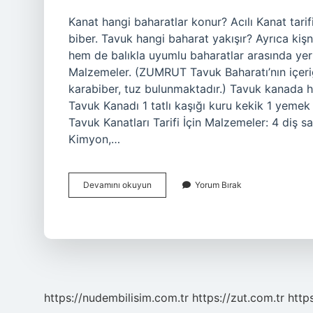
Kanat hangi baharatlar konur? Acılı Kanat tarifi 
biber. Tavuk hangi baharat yakışır? Ayrıca ki
hem de balıkla uyumlu baharatlar arasında yer
Malzemeler. (ZUMRUT Tavuk Baharatı’nın içeriği
karabiber, tuz bulunmaktadır.) Tavuk kanada
Tavuk Kanadı 1 tatlı kaşığı kuru kekik 1 yeme
Tavuk Kanatları Tarifi İçin Malzemeler: 4 diş sa
Kimyon,…
Kanat
Devamını okuyun
Yorum Bırak
Için
Hangi
Baharatlar
Kullanılır
https://nudembilisim.com.tr
https://zut.com.tr
http