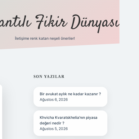
antılı Fikir Dünyası
İletişime renk katan neşeli öneriler!
ilbet yeni giriş adresi
SIDEBAR
SON YAZILAR
Bir avukat aylık ne kadar kazanır ?
Ağustos 6, 2026
Khvicha Kvaratskhelia’nın piyasa
değeri nedir ?
Ağustos 5, 2026