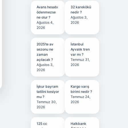
Avans hesabı
32 karekökü
ödenmezse
nedir ?
ne olur ?
Ağustos 3,
Ağustos 4,
2026
2026
2025’te av
İstanbul
sezonu ne
Ayvalık tren
zaman
var mı ?
açılacak ?
Temmuz 31,
Ağustos 3,
2026
2026
İşkur bayram
Kargo varış
tatilini kesiyor
birimi nedir ?
mu ?
Temmuz 24,
Temmuz 30,
2026
2026
125 cc
Halkbank