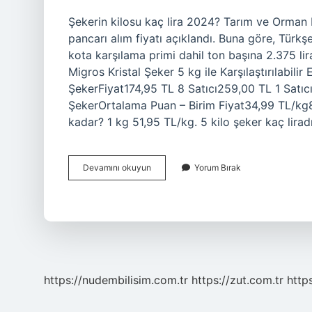
Şekerin kilosu kaç lira 2024? Tarım ve Orman Ba
pancarı alım fiyatı açıklandı. Buna göre, Türkş
kota karşılama primi dahil ton başına 2.375 lir
Migros Kristal Şeker 5 kg ile Karşılaştırılabili
ŞekerFiyat174,95 TL 8 Satıcı259,00 TL 1 Satıcı
ŞekerOrtalama Puan – Birim Fiyat34,99 TL/kg86
kadar? 1 kg 51,95 TL/kg. 5 kilo şeker kaç lirad
3
Devamını okuyun
Yorum Bırak
Kilo
Toz
Şekerin
Fiyatı
Ne
Kadar
https://nudembilisim.com.tr
https://zut.com.tr
http