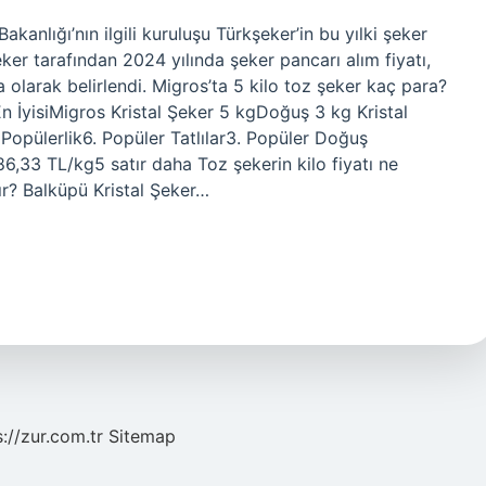
kanlığı’nın ilgili kuruluşu Türkşeker’in bu yılki şeker
eker tarafından 2024 yılında şeker pancarı alım fiyatı,
a olarak belirlendi. Migros’ta 5 kilo toz şeker kaç para?
r En İyisiMigros Kristal Şeker 5 kgDoğuş 3 kg Kristal
Popülerlik6. Popüler Tatlılar3. Popüler Doğuş
,33 TL/kg5 satır daha Toz şekerin kilo fiyatı ne
ır? Balküpü Kristal Şeker…
s://zur.com.tr
Sitemap