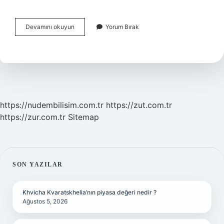
Duyu
Devamını okuyun
Yorum Bırak
Organlarımızın
Görevleri
Nelerdir
3
Sınıf
https://nudembilisim.com.tr
https://zut.com.tr
https://zur.com.tr
Sitemap
SIDEBAR
SON YAZILAR
Khvicha Kvaratskhelia’nın piyasa değeri nedir ?
Ağustos 5, 2026