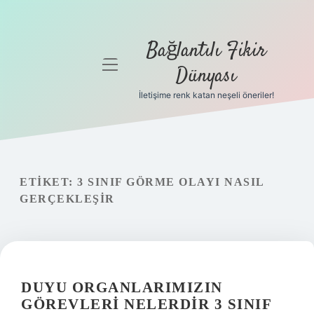
Bağlantılı Fikir
menüyü
Dünyası
aç
İletişime renk katan neşeli öneriler!
Anasayfa
Gizlilik
Politikası
ETIKET:
3 SINIF GÖRME OLAYI NASIL
Yasal Uyarı
GERÇEKLEŞIR
Hakkımızda
DUYU ORGANLARIMIZIN
GÖREVLERI NELERDIR 3 SINIF