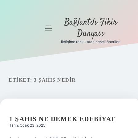
Bağlantılı Fikir
menüyü
Dünyası
aç
İletişime renk katan neşeli öneriler!
Anasayfa
Gizlilik
Politikası
ETIKET:
3 ŞAHIS NEDIR
Yasal Uyarı
Hakkımızda
1 ŞAHIS NE DEMEK EDEBIYAT
Tarih: Ocak 23, 2025