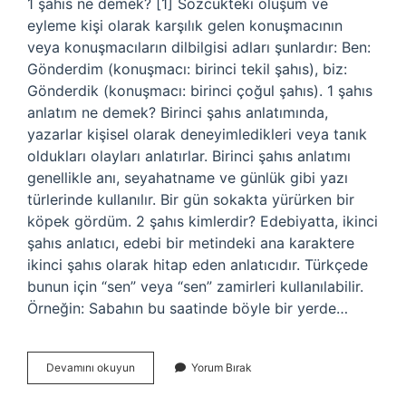
1 şahıs ne demek? [1] Sözcükteki oluşum ve
eyleme kişi olarak karşılık gelen konuşmacının
veya konuşmacıların dilbilgisi adları şunlardır: Ben:
Gönderdim (konuşmacı: birinci tekil şahıs), biz:
Gönderdik (konuşmacı: birinci çoğul şahıs). 1 şahıs
anlatım ne demek? Birinci şahıs anlatımında,
yazarlar kişisel olarak deneyimledikleri veya tanık
oldukları olayları anlatırlar. Birinci şahıs anlatımı
genellikle anı, seyahatname ve günlük gibi yazı
türlerinde kullanılır. Bir gün sokakta yürürken bir
köpek gördüm. 2 şahıs kimlerdir? Edebiyatta, ikinci
şahıs anlatıcı, edebi bir metindeki ana karaktere
ikinci şahıs olarak hitap eden anlatıcıdır. Türkçede
bunun için “sen” veya “sen” zamirleri kullanılabilir.
Örneğin: Sabahın bu saatinde böyle bir yerde…
1
Devamını okuyun
Yorum Bırak
Şahıs
Ne