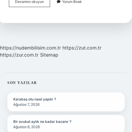
Isviçrede
Devamını okuyun
Yorum Bırak
Asgari
Ücret
Ne
Kadar
2024
https://nudembilisim.com.tr
https://zut.com.tr
https://zur.com.tr
Sitemap
SIDEBAR
SON YAZILAR
Karabaş otu nasıl yapılır ?
Ağustos 7, 2026
Bir avukat aylık ne kadar kazanır ?
Ağustos 6, 2026