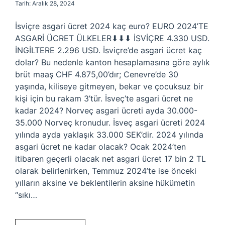
Tarih: Aralık 28, 2024
İsviçre asgari ücret 2024 kaç euro? EURO 2024’TE
ASGARİ ÜCRET ÜLKELER⬇⬇⬇ İSVİÇRE 4.330 USD.
İNGİLTERE 2.296 USD. İsviçre’de asgari ücret kaç
dolar? Bu nedenle kanton hesaplamasına göre aylık
brüt maaş CHF 4.875,00’dır; Cenevre’de 30
yaşında, kiliseye gitmeyen, bekar ve çocuksuz bir
kişi için bu rakam 3’tür. İsveç’te asgari ücret ne
kadar 2024? Norveç asgari ücreti ayda 30.000-
35.000 Norveç kronudur. İsveç asgari ücreti 2024
yılında ayda yaklaşık 33.000 SEK’dir. 2024 yılında
asgari ücret ne kadar olacak? Ocak 2024’ten
itibaren geçerli olacak net asgari ücret 17 bin 2 TL
olarak belirlenirken, Temmuz 2024’te ise önceki
yılların aksine ve beklentilerin aksine hükümetin
“sıkı…