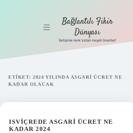
Bağlantılı Fikir
menüyü
Dünyası
aç
İletişime renk katan neşeli öneriler!
Anasayfa
Gizlilik
Politikası
ETIKET:
2024 YILINDA ASGARI ÜCRET NE
Yasal Uyarı
KADAR OLACAK
Hakkımızda
ISVIÇREDE ASGARI ÜCRET NE
KADAR 2024