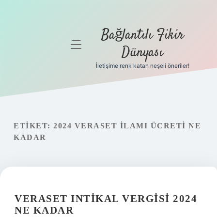
Bağlantılı Fikir
menüyü
Dünyası
aç
İletişime renk katan neşeli öneriler!
Anasayfa
Gizlilik
Politikası
ETIKET:
2024 VERASET ILAMI ÜCRETI NE
Yasal Uyarı
KADAR
Hakkımızda
VERASET INTIKAL VERGISI 2024
NE KADAR