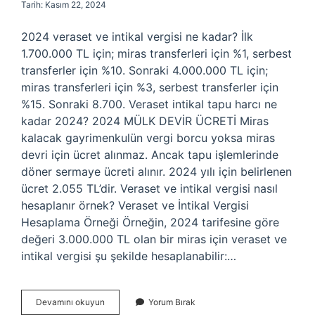
Tarih: Kasım 22, 2024
2024 veraset ve intikal vergisi ne kadar? İlk
1.700.000 TL için; miras transferleri için %1, serbest
transferler için %10. Sonraki 4.000.000 TL için;
miras transferleri için %3, serbest transferler için
%15. Sonraki 8.700. Veraset intikal tapu harcı ne
kadar 2024? 2024 MÜLK DEVİR ÜCRETİ Miras
kalacak gayrimenkulün vergi borcu yoksa miras
devri için ücret alınmaz. Ancak tapu işlemlerinde
döner sermaye ücreti alınır. 2024 yılı için belirlenen
ücret 2.055 TL’dir. Veraset ve intikal vergisi nasıl
hesaplanır örnek? Veraset ve İntikal Vergisi
Hesaplama Örneği Örneğin, 2024 tarifesine göre
değeri 3.000.000 TL olan bir miras için veraset ve
intikal vergisi şu şekilde hesaplanabilir:…
Veraset
Devamını okuyun
Yorum Bırak
Intikal