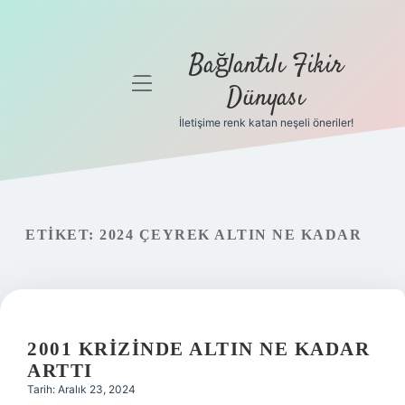
Bağlantılı Fikir
menüyü
Dünyası
aç
İletişime renk katan neşeli öneriler!
Anasayfa
Gizlilik
Politikası
ETIKET:
2024 ÇEYREK ALTIN NE KADAR
Yasal Uyarı
Hakkımızda
2001 KRIZINDE ALTIN NE KADAR
ARTTI
Tarih: Aralık 23, 2024