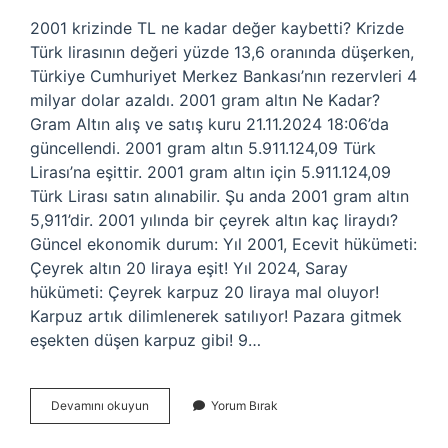
2001 krizinde TL ne kadar değer kaybetti? Krizde
Türk lirasının değeri yüzde 13,6 oranında düşerken,
Türkiye Cumhuriyet Merkez Bankası’nın rezervleri 4
milyar dolar azaldı. 2001 gram altın Ne Kadar?
Gram Altın alış ve satış kuru 21.11.2024 18:06’da
güncellendi. 2001 gram altın 5.911.124,09 Türk
Lirası’na eşittir. 2001 gram altın için 5.911.124,09
Türk Lirası satın alınabilir. Şu anda 2001 gram altın
5,911’dir. 2001 yılında bir çeyrek altın kaç liraydı?
Güncel ekonomik durum: Yıl 2001, Ecevit hükümeti:
Çeyrek altın 20 liraya eşit! Yıl 2024, Saray
hükümeti: Çeyrek karpuz 20 liraya mal oluyor!
Karpuz artık dilimlenerek satılıyor! Pazara gitmek
eşekten düşen karpuz gibi! 9…
2001
Devamını okuyun
Yorum Bırak
Krizinde
Altın