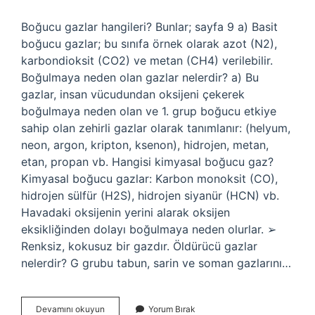
Boğucu gazlar hangileri? Bunlar; sayfa 9 a) Basit
boğucu gazlar; bu sınıfa örnek olarak azot (N2),
karbondioksit (CO2) ve metan (CH4) verilebilir.
Boğulmaya neden olan gazlar nelerdir? a) Bu
gazlar, insan vücudundan oksijeni çekerek
boğulmaya neden olan ve 1. grup boğucu etkiye
sahip olan zehirli gazlar olarak tanımlanır: (helyum,
neon, argon, kripton, ksenon), hidrojen, metan,
etan, propan vb. Hangisi kimyasal boğucu gaz?
Kimyasal boğucu gazlar: Karbon monoksit (CO),
hidrojen sülfür (H2S), hidrojen siyanür (HCN) vb.
Havadaki oksijenin yerini alarak oksijen
eksikliğinden dolayı boğulmaya neden olurlar. ➢
Renksiz, kokusuz bir gazdır. Öldürücü gazlar
nelerdir? G grubu tabun, sarin ve soman gazlarını…
Boğucu
Devamını okuyun
Yorum Bırak