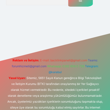
si
Reklam ve İletişim:
E-mail:
backlinkpaneli@gmail.com
Teams:
forumhizmeti@gmail.com
Whatsapp: 0262 606 0 726
Telegram:
@karabul
Yasal Uyarı:
Sitemiz, 5651 Sayılı Kanun gereğince Bilgi Teknolojileri
ve İletişim Kurumu (BTK) tarafından onaylanmış bir Yer Sağlayıcı
olarak hizmet vermektedir. Bu nedenle, sitedeki içerikleri proaktif
olarak denetleme veya araştırma yükümlülüğümüz bulunmamaktadır.
Ancak, üyelerimiz yazdıkları içeriklerin sorumluluğunu taşımakta olup,
siteye üye olarak bu sorumluluğu kabul etmiş sayılırlar. Bu internet