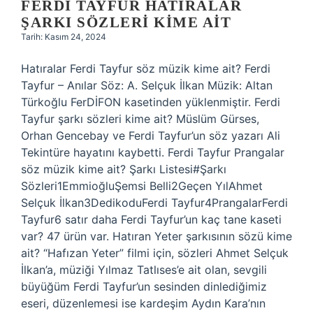
FERDI TAYFUR HATIRALAR
ŞARKI SÖZLERI KIME AIT
Tarih: Kasım 24, 2024
Hatıralar Ferdi Tayfur söz müzik kime ait? Ferdi
Tayfur – Anılar Söz: A. Selçuk İlkan Müzik: Altan
Türkoğlu FerDİFON kasetinden yüklenmiştir. Ferdi
Tayfur şarkı sözleri kime ait? Müslüm Gürses,
Orhan Gencebay ve Ferdi Tayfur’un söz yazarı Ali
Tekintüre hayatını kaybetti. Ferdi Tayfur Prangalar
söz müzik kime ait? Şarkı Listesi#Şarkı
Sözleri1EmmioğluŞemsi Belli2Geçen YılAhmet
Selçuk İlkan3DedikoduFerdi Tayfur4PrangalarFerdi
Tayfur6 satır daha Ferdi Tayfur’un kaç tane kaseti
var? 47 ürün var. Hatıran Yeter şarkısının sözü kime
ait? “Hafızan Yeter” filmi için, sözleri Ahmet Selçuk
İlkan’a, müziği Yılmaz Tatlıses’e ait olan, sevgili
büyüğüm Ferdi Tayfur’un sesinden dinlediğimiz
eseri, düzenlemesi ise kardeşim Aydın Kara’nın