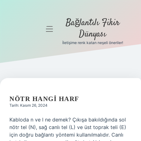
Bağlantılı Fikir
menüyü
Dünyası
aç
İletişime renk katan neşeli öneriler!
Anasayfa
Gizlilik
Politikası
BAĞLANTILI
Yasal Uyarı
FIKIR
NÖTR HANGI HARF
Hakkımızda
Tarih: Kasım 26, 2024
DÜNYASI
Kabloda n ve l ne demek? Çıkışa bakıldığında sol
YAZILAR
nötr tel (N), sağ canlı tel (L) ve üst toprak teli (E)
için doğru bağlantı yöntemi kullanılmalıdır. Canlı