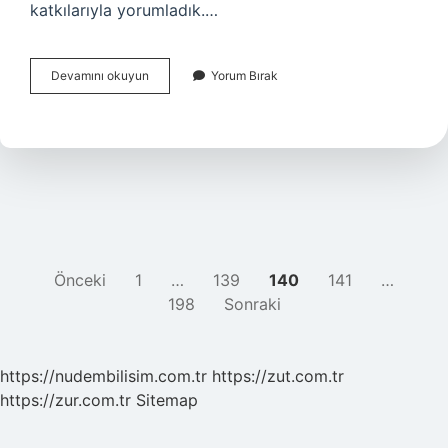
katkılarıyla yorumladık.…
Ferdi
Devamını okuyun
Yorum Bırak
Tayfur
Hatıralar
Şarkı
Sözleri
Kime
Ait
YAZI
Önceki
1
…
139
140
141
…
198
Sonraki
SAYFALAMASI
https://nudembilisim.com.tr
https://zut.com.tr
https://zur.com.tr
Sitemap