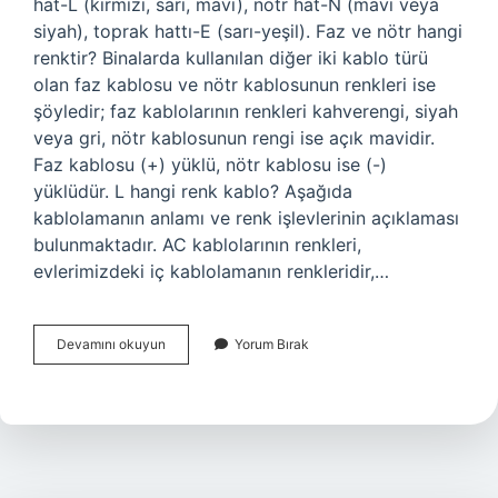
hat-L (kırmızı, sarı, mavi), nötr hat-N (mavi veya
siyah), toprak hattı-E (sarı-yeşil). Faz ve nötr hangi
renktir? Binalarda kullanılan diğer iki kablo türü
olan faz kablosu ve nötr kablosunun renkleri ise
şöyledir; faz kablolarının renkleri kahverengi, siyah
veya gri, nötr kablosunun rengi ise açık mavidir.
Faz kablosu (+) yüklü, nötr kablosu ise (-)
yüklüdür. L hangi renk kablo? Aşağıda
kablolamanın anlamı ve renk işlevlerinin açıklaması
bulunmaktadır. AC kablolarının renkleri,
evlerimizdeki iç kablolamanın renkleridir,…
Nötr
Devamını okuyun
Yorum Bırak
Hangi
Harf