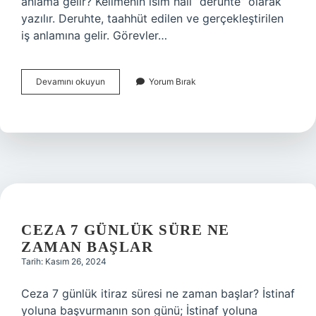
anlama gelir? Kelimenin isim hali “deruhte” olarak
yazılır. Deruhte, taahhüt edilen ve gerçekleştirilen
iş anlamına gelir. Görevler…
Sizin
Devamını okuyun
Yorum Bırak
Uhdesinde
Ne
Demek
CEZA 7 GÜNLÜK SÜRE NE
ZAMAN BAŞLAR
Tarih: Kasım 26, 2024
Ceza 7 günlük itiraz süresi ne zaman başlar? İstinaf
yoluna başvurmanın son günü; İstinaf yoluna