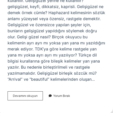
kullanılır. Gelişigüzel yerine ne kullanılır?
gelişigüzel, keyfi, dikkatsiz, kaprisli. Gelişigüzel ne
demek örnek cümle? Haphazard kelimesinin sözlük
anlamı yüzeysel veya özensiz, rastgele demektir.
Gelişigüzel ve özensizce yapılan şeyler için,
bunların gelişigüzel yapıldığını söylemek doğru
olur. Gelişi güzel nasıl? Birçok okuyucu bu
kelimenin ayrı ayrı mı yoksa yan yana mı yazıldığını
merak ediyor. TDK’ya göre kelime rastgele yan
yana mı yoksa ayrı ayrı mı yazılıyor? Türkçe dil
bilgisi kurallarına göre bileşik kelimeler yan yana
yazılır. Bu nedenle birleştirilmeli ve rastgele
yazılmamalıdır. Gelişigüzel birleşik sözcük mü?
“Arrival” ve “beautiful” kelimelerinden oluşan…
Gelişigüzel
Devamını okuyun
Yorum Bırak
Kullanmak
Ne
Demek