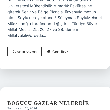
Bölümü’nden mezun oldu. 1997 yılında Selçuk
Üniversitesi Mühendislik Mimarlık Fakültesi’ne
girerek Şehir ve Bölge Plancısı ünvanıyla mezun
oldu. Soylu nereye atandı? Süleyman SoyluMehmet
Müezzinoğlu tarafından değiştirildiTürkiye Büyük
Millet Meclisi 25, 26, 27 ve 28. dönem
MilletvekiliGörevde…
Mustafa
Devamını okuyun
Yorum Bırak
Soylu
Kimdir
BOĞUCU GAZLAR NELERDIR
Tarih: Kasım 25, 2024