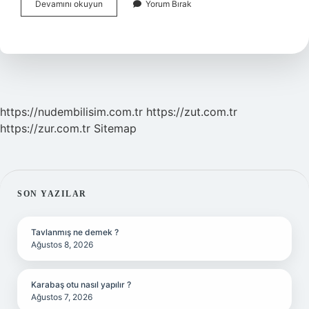
2024
Devamını okuyun
Yorum Bırak
3600
Ek
Gösterge
Ne
Zaman
Verilecek
https://nudembilisim.com.tr
https://zut.com.tr
https://zur.com.tr
Sitemap
SIDEBAR
SON YAZILAR
Tavlanmış ne demek ?
Ağustos 8, 2026
Karabaş otu nasıl yapılır ?
Ağustos 7, 2026