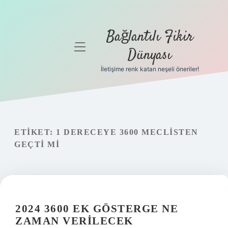
Bağlantılı Fikir
menüyü
Dünyası
aç
İletişime renk katan neşeli öneriler!
Anasayfa
Gizlilik
Politikası
ETIKET:
1 DERECEYE 3600 MECLISTEN
Yasal Uyarı
GEÇTI MI
Hakkımızda
2024 3600 EK GÖSTERGE NE
ZAMAN VERILECEK